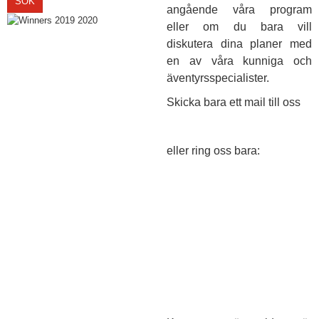
SÖK
angående våra program
eller om du bara vill
diskutera dina planer med
en av våra kunniga och
äventyrsspecialister.
Skicka bara ett mail till oss
info@megasportravel.com
eller ring oss bara:
Telefon:
+351 289 393 044
(portugisiska samtal till fast
telefon)
Mobiltelefon:
+351 969 034
711
(portugisiska
mobiltelefonsamtal)