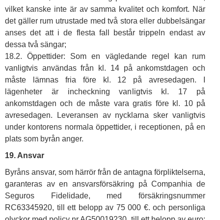
vilket kanske inte är av samma kvalitet och komfort. När
det gäller rum utrustade med två stora eller dubbelsängar
anses det att i de flesta fall består trippeln endast av
dessa två sängar;
18.2. Öppettider: Som en vägledande regel kan rum
vanligtvis användas från kl. 14 på ankomstdagen och
måste lämnas fria före kl. 12 på avresedagen. I
lägenheter är incheckning vanligtvis kl. 17 på
ankomstdagen och de måste vara gratis före kl. 10 på
avresedagen. Leveransen av nycklarna sker vanligtvis
under kontorens normala öppettider, i receptionen, på en
plats som byrån anger.
19. Ansvar
Byråns ansvar, som härrör från de antagna förpliktelserna,
garanteras av en ansvarsförsäkring på Companhia de
Seguros Fidelidade, med försäkringsnummer
RC63345920, till ett belopp av 75 000 €. och personliga
olyckor med policy nr AG50019230, till ett belopp av euro: