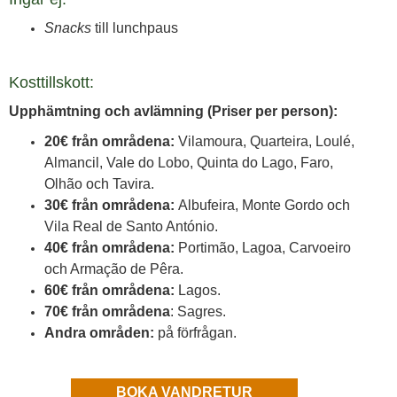
Snacks
till lunchpaus
Kosttillskott:
Upphämtning och avlämning (Priser per person):
20€ från områdena:
Vilamoura, Quarteira, Loulé,
Almancil, Vale do Lobo, Quinta do Lago, Faro,
Olhão och Tavira.
30€ från områdena:
Albufeira, Monte Gordo och
Vila Real de Santo António.
40€ från områdena:
Portimão, Lagoa, Carvoeiro
och Armação de Pêra.
60€ från områdena:
Lagos.
70€ från områdena
:
Sagres.
Andra områden:
på förfrågan.
BOKA VANDRETUR