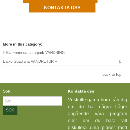
KONTAKTA OSS
More in this category:
Ria Formosa naturpark VANDRING
Baixo Guadiana VANDRETUR »
back to top
Sök
Kontakta oss
Sök
Vi skulle gärna höra från dig
...
om du har några frågor
SÖK
angående våra program
eller om du bara vill
diskutera dina planer med