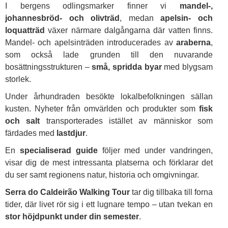
I bergens odlingsmarker finner vi
mandel-,
johannesbröd- och olivträd
, medan
apelsin- och
loquatträd
växer närmare dalgångarna där vatten finns.
Mandel- och apelsinträden introducerades av
araberna
,
som också lade grunden till den nuvarande
bosättningsstrukturen –
små, spridda byar
med blygsam
storlek.
Under århundraden besökte lokalbefolkningen sällan
kusten. Nyheter från omvärlden och produkter som
fisk
och salt
transporterades istället av människor som
färdades med
lastdjur
.
En
specialiserad guide
följer med under vandringen,
visar dig de mest intressanta platserna och förklarar det
du ser samt regionens natur, historia och omgivningar.
Serra do Caldeirão Walking Tour
tar dig tillbaka till forna
tider, där livet rör sig i ett lugnare tempo – utan tvekan en
stor höjdpunkt under din semester
.