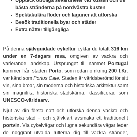
Upptäck otroliga sevärdheter vid kusten och de
bästa stränderna på nordvästra kusten
Spektakulära floder och laguner att utforska
Besök traditionella byar och städer
Extra nätter tillgängliga
På denna
självguidade cykeltur
cyklar du totalt
316 km
under en 7-dagars resa
, omgiven av vackra och
varierande landskap. Ursprunget till namnet
Portugal
kommer från staden
Porto
, som redan omkring
200 f.Kr.
var känd som
Portus Cale
. Staden är världsberömd för sitt
vin, sina broar, sin moderna och historiska arkitektur samt
sin magnifika historiska stadskärna, klassificerad som
UNESCO-världsarv
.
Njut av din första natt och utforska denna vackra och
historiska stad – och självklart avsmaka ett traditionellt
portvin
. Via cykelvägar och lugna sekundära vägar leder
de noggrant utvalda rutterna dig till vackra stränder,