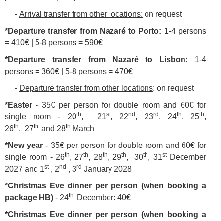
-
Arrival transfer from other locations
:
on request
*Departure transfer from Nazaré to Porto:
1-4 persons
= 410€ | 5-8 persons = 590€
*Departure transfer from Nazaré to Lisbon:
1-4
persons = 360€ | 5-8 persons = 470€
-
Departure transfer from other locations
: on request
*Easter
- 35€ per person for double room and 60€ for
th
st
nd
rd
th
th
single room -
20
, 21
, 22
, 23
, 24
, 25
,
th
th
th
26
, 27
and 28
March
*New year
- 35€ per person for double room and 60€ for
th
th
th
th
th
st
single room -
26
, 27
, 28
, 29
, 30
, 31
December
st
nd
rd
2027 and 1
, 2
, 3
January 2028
*Christmas Eve dinner per person (when booking a
th
package HB)
- 24
December: 40€
*Christmas Eve dinner per person (when booking a