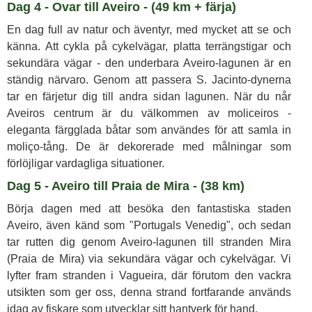
Dag 4 - Ovar till Aveiro - (49 km + färja)
En dag full av natur och äventyr, med mycket att se och
känna. Att cykla på cykelvägar, platta terrängstigar och
sekundära vägar - den underbara Aveiro-lagunen är en
ständig närvaro. Genom att passera S. Jacinto-dynerna
tar en färjetur dig till andra sidan lagunen. När du når
Aveiros centrum är du välkommen av moliceiros -
eleganta färgglada båtar som användes för att samla in
moliço-tång. De är dekorerade med målningar som
förlöjligar vardagliga situationer.
Dag 5 - Aveiro till Praia de Mira - (38 km)
Börja dagen med att besöka den fantastiska staden
Aveiro, även känd som "Portugals Venedig", och sedan
tar rutten dig genom Aveiro-lagunen till stranden Mira
(Praia de Mira) via sekundära vägar och cykelvägar. Vi
lyfter fram stranden i Vagueira, där förutom den vackra
utsikten som ger oss, denna strand fortfarande används
idag av fiskare som utvecklar sitt hantverk för hand.