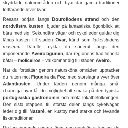
skyddade naturområden och byar där gamla traditioner
fortfarande lever kvar.
Resans början, längs
Douroflodens strand
och den
nordvästra kusten
, bjuder på fantastiska ögonblick att
bära med sig. Sekundära vägar och cykelleder guidar dig
längs kusten till staden
Ovar
, känd som
kakelstadens
museum
. Därefter cyklar du söderut längs den
imponerande
Aveirolagunen
, där regionens traditionella
båtar –
moliceiros
– välkomnar dig till staden
Aveiro
.
När du fortsätter genom natursköna områden upptäcker
du rutten mot
Figueira da Foz
, med storslagna vyer över
Atlantkusten
. Under färden genom många små,
charmiga byar får du möjlighet att smaka på den typiska
portugisiska gastronomin
och möta lokalbefolkningen.
Den sista etappen, till största delen längs cykelvägar,
leder dig till
Nazaré
, en kustby med starka och levande
fisketraditioner.
De fascinerande vyerna längs den nordvästra kusten, de