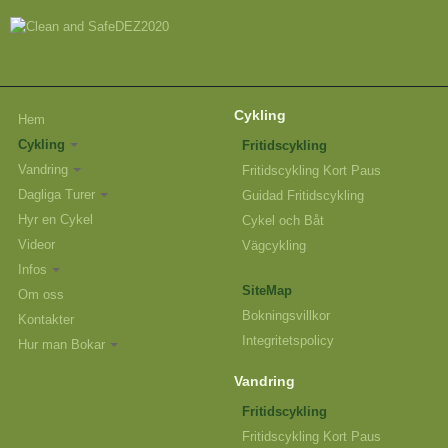
Cykling
Hem
Cykling
Fritidscykling
Vandring
Fritidscykling Kort Paus
Dagliga Turer
Guidad Fritidscykling
Hyr en Cykel
Cykel och Båt
Videor
Vägcykling
Infos
SiteMap
Om oss
Bokningsvillkor
Kontakter
Integritetspolicy
Hur man Bokar
Vandring
Fritidscykling
Fritidscykling Kort Paus