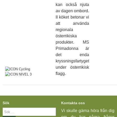
kan också njuta
av dagen ombord.
II köket betonar vi
att använda
regionala
österrikiska
produkter. MS
Primadonna är
det enda
kryssningsfartyget
under österrikisk
flagg.
Sök
Kontakta oss
Sök
Vi skulle gärna höra från dig
...
om du har några frågor