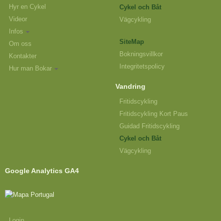
Hyr en Cykel
Cykel och Båt
Videor
Vägcykling
Infos
SiteMap
Om oss
Bokningsvillkor
Kontakter
Integritetspolicy
Hur man Bokar
Vandring
Fritidscykling
Fritidscykling Kort Paus
Guidad Fritidscykling
Cykel och Båt
Vägcykling
Google Analytics GA4
Login