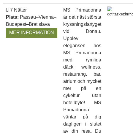
7 Nätter
MS Primadonna
Plats:
Passau–Vienna–
är det näst största
Budapest–Bratislava
kryssningsfartyget
vid Donau.
MER INFORMATION
Upplev
elegansen hos
MS Primadonna
med rymliga
däck, wellness,
restaurang, bar,
atrium och mycket
mer på en
cykeltur utan
hotellbyte! MS
Primadonna
väntar på dig
dagligen i slutet
av din resa. Du