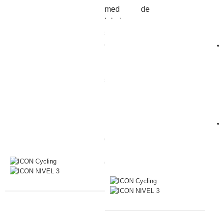
med de
lokala
städernas
och byarnas
unika
karaktär,
skapar
några av de
mest
minnesvärda
upplevelser
du sent
kommer att
glömma.