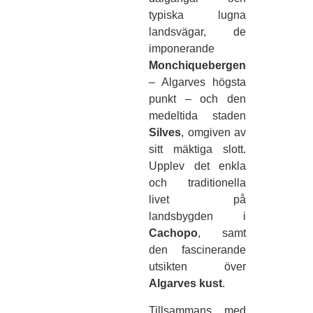
typiska lugna
landsvägar, de
imponerande
Monchiquebergen
– Algarves högsta
punkt – och den
medeltida staden
Silves
, omgiven av
sitt mäktiga slott.
Upplev det enkla
och traditionella
livet på
landsbygden i
Cachopo
, samt
den fascinerande
utsikten över
Algarves kust
.
Tillsammans med