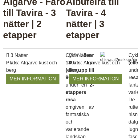
Algarve - Faro
Albufeira till
till Tavira - 3
Tavira - 4
nätter | 2
nätter | 3
etapper
etapper
3 Nätter
Cykla
4 Nätter
över
Cy
Plats:
Algarve kust och
180 km
Plats:
Algarve kust och
(ell
berg
(eller upp till
berg
und
90 km)
res
MER INFORMATION
MER INFORMATION
under en
2-
fa
etappers
var
resa
De 
omgiven av
rutt
fantastiska
hi
och
dalg
varierande
lugn
landskap.
fasc