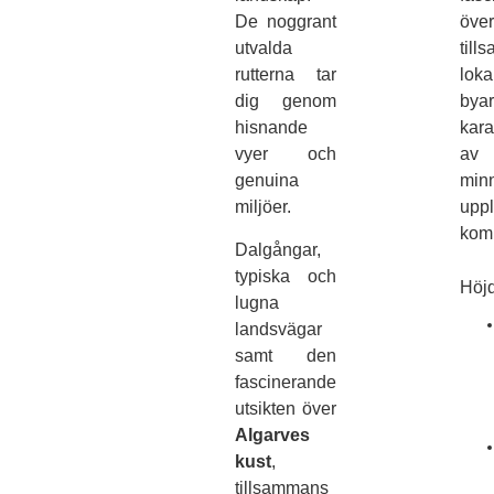
De noggrant
öv
utvalda
til
rutterna tar
lok
dig genom
by
hisnande
kara
vyer och
a
genuina
min
miljöer.
upp
kom
Dalgångar,
typiska och
Höj
lugna
landsvägar
samt den
fascinerande
utsikten över
Algarves
kust
,
tillsammans