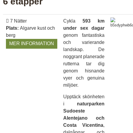
6 etapper
7 Nätter
Cykla
593 km
Plats:
Algarve kust och
under sex dagar
berg
genom fantastiska
och varierande
MER INFORMATION
landskap. De
noggrant planerade
rutterna tar dig
genom hisnande
vyer och genuina
miljöer.
Upptäck skönheten
i
naturparken
Sudoeste
Alentejano och
Costa Vicentina
,
dalgångar och