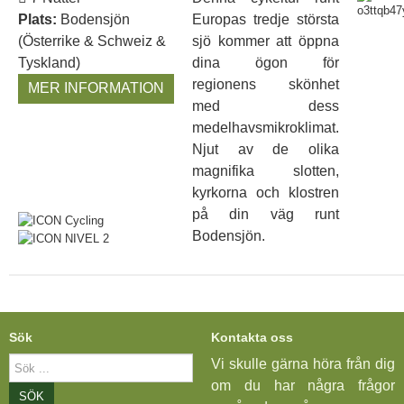
Plats:
Bodensjön
Europas tredje största
(Österrike & Schweiz &
sjö kommer att öppna
Tyskland)
dina ögon för
regionens skönhet
MER INFORMATION
med dess
medelhavsmikroklimat.
Njut av de olika
magnifika slotten,
kyrkorna och klostren
på din väg runt
Bodensjön.
Sök
Kontakta oss
Sök
Vi skulle gärna höra från dig
...
om du har några frågor
SÖK