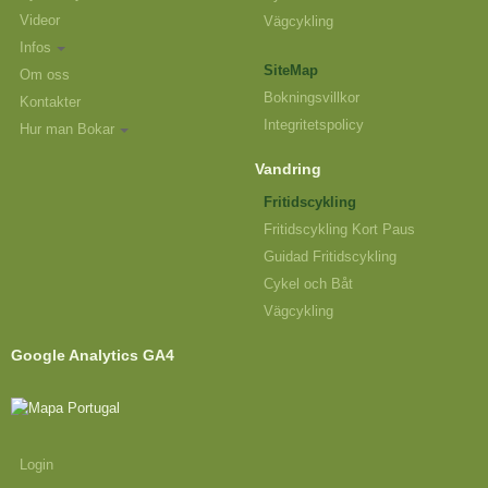
Videor
Vägcykling
Infos
SiteMap
Om oss
Bokningsvillkor
Kontakter
Integritetspolicy
Hur man Bokar
Vandring
Fritidscykling
Fritidscykling Kort Paus
Guidad Fritidscykling
Cykel och Båt
Vägcykling
Google Analytics GA4
Login