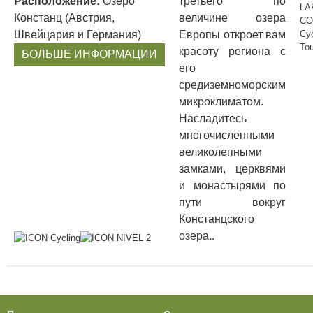
Расположение:
Озеро
третьего по
Констанц (Австрия,
величине озера
Швейцария и Германия)
Европы откроет вам
красоту региона с
БОЛЬШЕ ИНФОРМАЦИИ
его
средиземноморским
микроклиматом.
Насладитесь
многочисленными
великолепными
замками, церквями
и монастырями по
пути вокруг
Констанцского
озера..