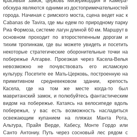
красивый замок, церковь Мизерикордия и Камера-
обскура являются одними из достопримечательностей
города. Начиная с римского моста, сцена ведет нас к
Cabanas de Tavira, где мы едем по природному парку
Риа Формоза, системе лагун длиной 60 км. Маршрут в
основном проходит по второстепенным дорогам и
тихим тропинкам, где вы можете увидеть и посетить
некоторые стратегические оборонительные точки на
побережье Алгарве. Проезжая через Касела-Велья
невозможно не почувствовать его исламскую
культуру. Посетите ее Мать-Церковь, построенную на
примитивном средневековом здании, крепость
Касела, где на том же месте когда-то был
мавританский замок, и полюбуйтесь фантастическим
видом на побережье. Катаясь на велосипеде вдоль
побережья, у вас есть возможность насладиться
освежающим купанием на пляжах Манта Рота,
Альтура, Прайя Верде, Кабесу, Монте Гордо или
Санто Антониу. Путь через сосновый лес рядом с