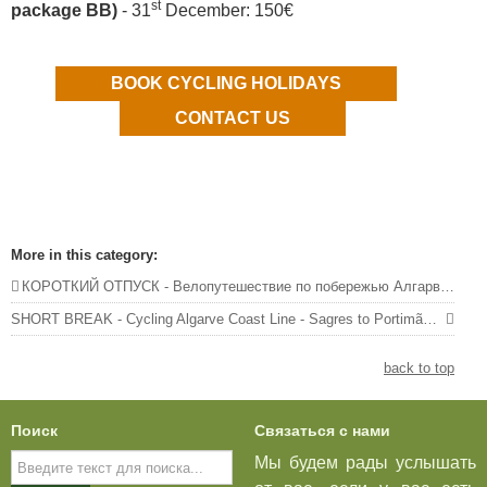
st
package BB)
- 31
December: 150€
BOOK CYCLING HOLIDAYS
CONTACT US
More in this category:
КОРОТКИЙ ОТПУСК - Велопутешествие по побережью Алгарве - от Сагреша до Албуфейры - 4 ночи | 3 этапа
SHORT BREAK - Cycling Algarve Coast Line - Sagres to Portimão - 3 nights | 2 stages »
back to top
Поиск
Связаться с нами
Искать...
Мы будем рады услышать