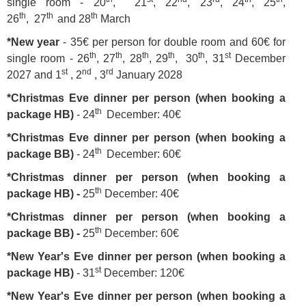
single room -
20
, 21
, 22
, 23
, 24
, 25
,
th
th
th
26
, 27
and 28
March
*New year
- 35€ per person for double room and 60€ for
th
th
th
th
th
st
single room -
26
, 27
, 28
, 29
, 30
, 31
December
st
nd
rd
2027 and 1
, 2
, 3
January 2028
*Christmas Eve dinner per person (when booking a
th
package HB)
- 24
December: 40€
*Christmas Eve dinner per person (when booking a
th
package BB)
- 24
December: 60€
*Christmas dinner per person (when booking a
th
package HB) -
25
December: 40€
*Christmas dinner per person (when booking a
th
package BB) -
25
December: 60€
*New Year's Eve dinner per person (when booking a
st
package HB)
- 31
December: 120€
*New Year's Eve dinner per person (when booking a