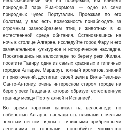
необыкновенный вид на побережье, вы найдете
природный парк Риа-Формоза — одно из семи
природных чудес Португалии. Проезжая по его
болотам, у вас есть возможность понаблюдать за
огромным разнообразием птиц и животных в их
естественной среде обитания. Остановившись на
ночь в столице Алгарве, исследуйте город Фару и его
замечательное культурное и историческое наследие.
Прокатившись на велосипеде по берегу реки Жилан,
посетите Тавиру, один из самых красивых и типичных
городов Алгарве. Маршрут, полный ароматов, знаний
и приключений, достигает своей цели в Вила-Реал-де-
Санто-Антониу, очень интересном старом городе на
берегу реки Гвадиана, которая образует естественную
границу между Португалией и Испанией.
Во время коротких каникул на велосипеде по
побережью Алгарве насладитесь пляжами с мелким
золотым песком рядом с типичными прибрежными
деревнями и городами, попробуйте множество