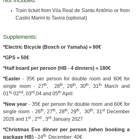
Not Included:
Train ticket from Vila Real de Santo António or from
Castro Marim to Tavira (optional)
Supplements:
*Electric Bicycle (Bosch or Yamaha) = 80€
*GPS = 50€
*Half board per person (HB - 4 dinners) = 180€
*Easter
- 35€ per person for double room and 60€ for
th
th
th
th
th
single room -
27
, 28
, 29
, 30
, 31
March and
st,
nd
rd
th
01
02
, 03
,04 and 05
April
*New year
- 35€ per person for double room and 60€ for
th
th
th
th
th
st
single room -
26
, 27
, 28
, 29
, 30
, 31
December
st
nd
rd
2026 and 1
, 2
, 3
January 2027
*Christmas Eve dinner per person (when booking a
th
package HB)
- 24
December: 40€