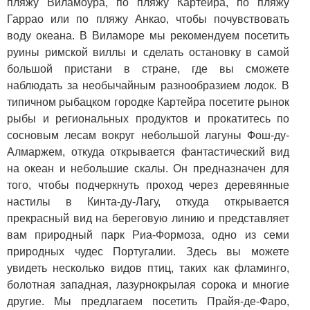
пляжу Виламоура, по пляжу Картейра, по пляжу
Гаррао или по пляжу Анкао, чтобы почувствовать
воду океана. В Виламоре мы рекомендуем посетить
руины римской виллы и сделать остановку в самой
большой пристани в стране, где вы сможете
наблюдать за необычайным разнообразием лодок. В
типичном рыбацком городке Картейра посетите рынок
рыбы и региональных продуктов и прокатитесь по
сосновым лесам вокруг небольшой лагуны Фош-ду-
Алмаржем, откуда открывается фантастический вид
на океан и небольшие скалы. Он предназначен для
того, чтобы подчеркнуть проход через деревянные
настилы в Кинта-ду-Лагу, откуда открывается
прекрасный вид на береговую линию и представляет
вам природный парк Риа-Формоза, одно из семи
природных чудес Португалии. Здесь вы можете
увидеть несколько видов птиц, таких как фламинго,
болотная западная, лазурнокрылая сорока и многие
другие. Мы предлагаем посетить Прайя-де-Фаро,