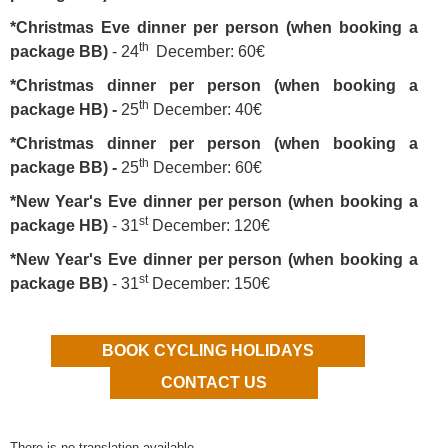
*Christmas Eve dinner per person (when booking a
th
package BB)
- 24
December: 60€
*Christmas dinner per person (when booking a
th
package HB) -
25
December: 40€
*Christmas dinner per person (when booking a
th
package BB) -
25
December: 60€
*New Year's Eve dinner per person (when booking a
st
package HB)
- 31
December: 120€
*New Year's Eve dinner per person (when booking a
st
package BB)
- 31
December: 150€
BOOK CYCLING HOLIDAYS
CONTACT US
There is no translation available.