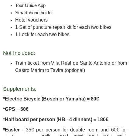
Tour Guide App
Smartphone holder
Hotel vouchers
1 Set of puncture repair kit for each two bikes
1 Lock for each two bikes
Not Included:
Train ticket from Vila Real de Santo António or from
Castro Marim to Tavira (optional)
Supplements:
*Electric Bicycle (Bosch or Yamaha) = 80€
*GPS = 50€
*Half board per person (HB - 4 dinners) = 180€
*Easter
- 35€ per person for double room and 60€ for
th
st
nd
rd
th
th