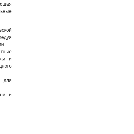
ающая
льные
ской
дуя
ии
тные
жья и
ного
ы для
вни и