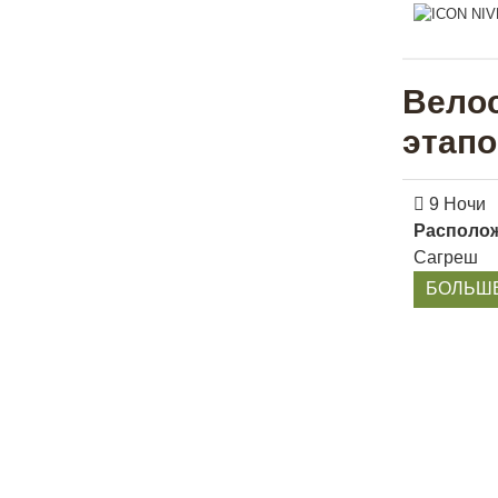
Велос
этапо
9 Ночи
Располо
Сагреш
БОЛЬШ