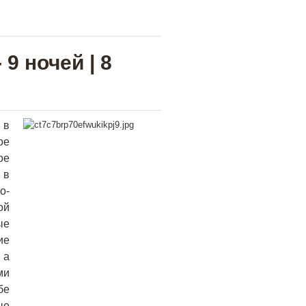
9 ночей | 8
 в
ое
ое
 в
о-
ой
ые
ие
 а
ми
бе
ые