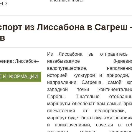
порт из Лиссабона в Сагреш - 
в
Из Лиссабона вы отправитесь
жение:
Лиссабон–
незабываемое 8-дневн
велопутешествие, наполненн
историей, культурой и природой,
Е ИНФОРМАЦИИ
направлении Сагреша, самой юг
западной точки континентальн
Европы. Тщательно отобранн
маршруты обеспечат вам самые ярк
впечатления от велопрогулки,
маршрут будет богат вкусами, знания
и приключениями, сочетая в се
знаковые города, живописн