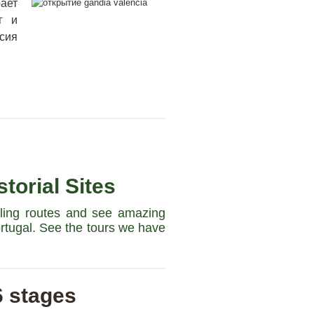
ает
г и
нсия
torial Sites
cling routes and see amazing
ortugal. See the tours we have
6 stages