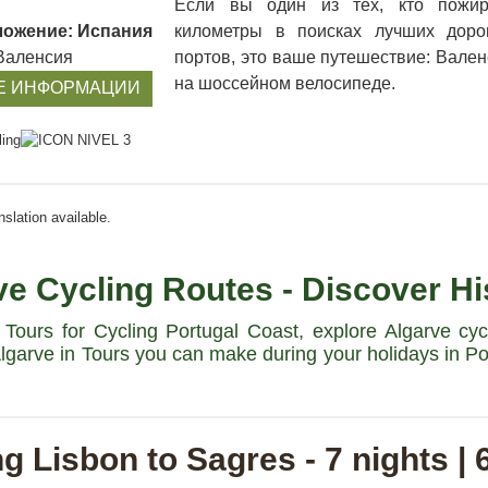
Если вы один из тех, кто пожир
ожение: Испания
километры в поисках лучших доро
Валенсия
портов, это ваше путешествие: Вале
на шоссейном велосипеде.
Е ИНФОРМАЦИИ
nslation available.
e Cycling Routes - Discover His
Tours for Cycling Portugal Coast, explore Algarve cy
 Algarve in Tours you can make during your holidays in P
g Lisbon to Sagres - 7 nights | 