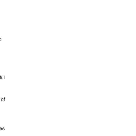
o
ful
of
ies