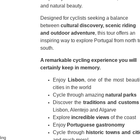
and natural beauty.
Designed for cyclists seeking a balance
between
cultural discovery, scenic riding
and outdoor adventure
, this tour offers an
inspiring way to explore Portugal from north t
south.
A remarkable cycling experience you will
certainly keep in memory.
Enjoy
Lisbon
, one of the most beauti
cities in the world
Cycle through amazing
natural parks
Discover the
traditions and customs
Lisbon, Alentejo and Algarve
Explore
incredible views
of the coast
Enjoy
Portuguese gastronomy
Cycle through
historic towns and cit
and much more!