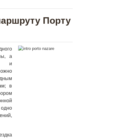
маршруту Порту
дного
ны, а
ни и
можно
едным
ам; в
ором
нной
, одно
ений,
здка