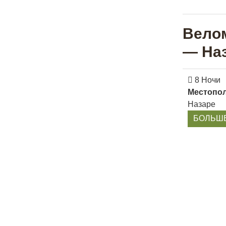
Вело
— Наз
8 Ночи
Местопо
Назарe
БОЛЬШ