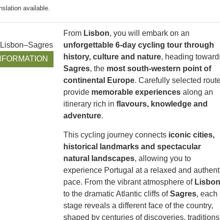
nslation available.
From
Lisbon
, you will embark on an
Lisbon–Sagres
unforgettable 6-day cycling tour through
history, culture and nature
, heading toward
NFORMATION
Sagres
, the
most south-western point of
continental Europe
. Carefully selected rout
provide
memorable experiences
along an
itinerary rich in
flavours, knowledge and
adventure
.
This cycling journey connects
iconic cities,
historical landmarks and spectacular
natural landscapes
, allowing you to
experience Portugal at a relaxed and authent
pace. From the vibrant atmosphere of
Lisbo
to the dramatic Atlantic cliffs of
Sagres
, each
stage reveals a different face of the country,
shaped by centuries of discoveries, traditions