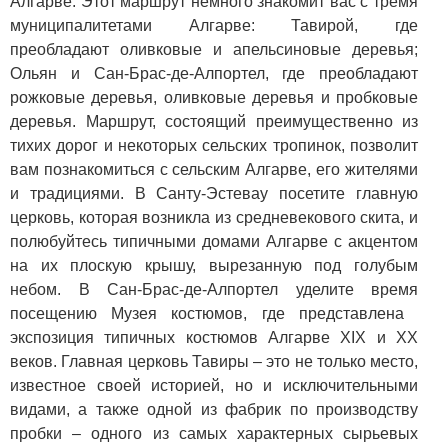
Алгарве. Этот маршрут немного знакомит вас с тремя
муниципалитетами Алгарве: Тавирой, где
преобладают оливковые и апельсиновые деревья;
Ольян и Сан-Брас-де-Алпортел, где преобладают
рожковые деревья, оливковые деревья и пробковые
деревья. Маршрут, состоящий преимущественно из
тихих дорог и некоторых сельских тропинок, позволит
вам познакомиться с сельским Алгарве, его жителями
и традициями. В Санту-Эстевау посетите главную
церковь, которая возникла из средневекового скита, и
полюбуйтесь типичными домами Алгарве с акцентом
на их плоскую крышу, вырезанную под голубым
небом. В Сан-Брас-де-Алпортел уделите время
посещению Музея костюмов, где представлена ​​
экспозиция типичных костюмов Алгарве XIX и XX
веков. Главная церковь Тавиры – это не только место,
известное своей историей, но и исключительными
видами, а также одной из фабрик по производству
пробки – одного из самых характерных сырьевых