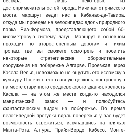
обскура — лишь некоторые из
достопримечательностей города. Начиная от римского
моста, маршрут ведет нас в Кабанас-де-Тавира,
откуда мы проедем на велосипедах вдоль природного
парка Риа-Формоза, представляющего собой 60-
километровую систему лагун. Маршрут в основном
проходит по второстепенным дорогам и тихим
тропам, где вы сможете осмотреть и посетить
некоторые стратегические оборонительные
сооружения на побережье Алгарве. Проезжая через
Касела-Велья, невозможно не ощутить его исламскую
культуру. Посетите его главную церковь, построенную
на месте старинного средневекового здания, крепость
Касела — на этом же месте когда-то находился
мавританский замок — и полюбуйтесь
фантастическим видом на побережье. Во время
велосипедной прогулки вдоль побережья у вас будет
возможность освежиться, искупавшись на пляжах
Манта-Рота, Алтура, Прайя-Верде, Кабесо, Монте-