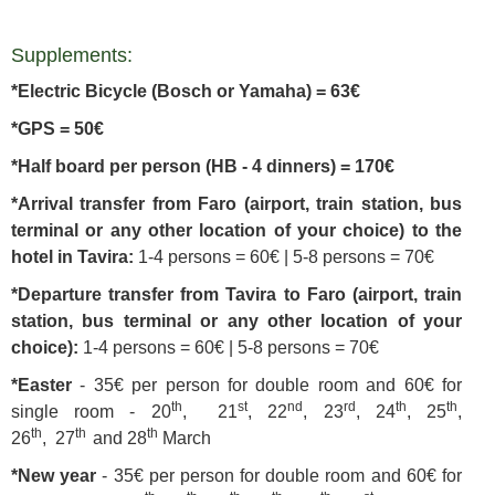
Supplements:
*Electric Bicycle (Bosch or Yamaha) = 63€
*GPS = 50€
*Half board per person (HB - 4 dinners) = 170€
*Arrival transfer from Faro (airport, train station, bus
terminal or any other location of your choice) to the
hotel in Tavira:
1-4 persons = 60€ | 5-8 persons = 70€
*Departure transfer from Tavira to Faro (airport, train
station, bus terminal or any other location of your
choice):
1-4 persons = 60€ | 5-8 persons = 70€
*Easter
- 35€ per person for double room and 60€ for
th
st
nd
rd
th
th
single room -
20
, 21
, 22
, 23
,
24
, 25
,
th
th
th
26
,
27
and
28
March
*New year
- 35€ per person for double room and 60€ for