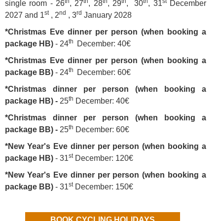
th
th
th
th
th
st
single room -
26
, 27
, 28
, 29
, 30
, 31
December
st
nd
rd
2027 and 1
, 2
, 3
January 2028
*Christmas Eve dinner per person (when booking a
th
package HB)
- 24
December: 40€
*Christmas Eve dinner per person (when booking a
th
package BB)
- 24
December: 60€
*Christmas dinner per person (when booking a
th
package HB) -
25
December: 40€
*Christmas dinner per person (when booking a
th
package BB) -
25
December: 60€
*New Year's Eve dinner per person (when booking a
st
package HB)
- 31
December: 120€
*New Year's Eve dinner per person (when booking a
st
package BB)
- 31
December: 150€
BOOK CYCLING HOLIDAYS