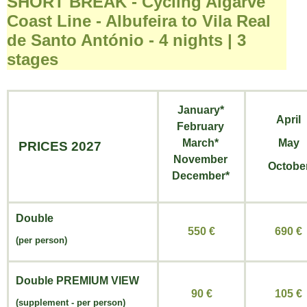
SHORT BREAK - Cycling Algarve
Coast Line - Albufeira to Vila Real
de Santo António - 4 nights | 3
stages
January*
April
February
March*
May
PRICES 2027
November
Octobe
December*
Double
550 €
690 €
(per person)
Double
PREMIUM VIEW
90 €
105 €
(
supplement -
per person)