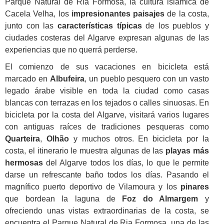
Parque Natural de Ria Formosa, la cultura islámica de
Cacela Velha, los
impresionantes paisajes
de la costa,
junto con las
características típicas
de los pueblos y
ciudades costeras del Algarve expresan algunas de las
experiencias que no querrá perderse.
El comienzo de sus vacaciones en bicicleta está
marcado en
Albufeira
, un pueblo pesquero con un vasto
legado árabe visible en toda la ciudad como casas
blancas con terrazas en los tejados o calles sinuosas. En
bicicleta por la costa del Algarve, visitará varios lugares
con antiguas raíces de tradiciones pesqueras como
Quarteira
,
Olhão
y muchos otros. En bicicleta por la
costa, el itinerario le muestra algunas de las
playas más
hermosas
del Algarve todos los días, lo que le permite
darse un refrescante baño todos los días. Pasando el
magnífico puerto deportivo de Vilamoura y los
pinares
que bordean la laguna de
Foz do Almargem
y
ofreciendo unas vistas extraordinarias de la costa, se
encuentra el Parque Natural de Ria Formosa, una de las