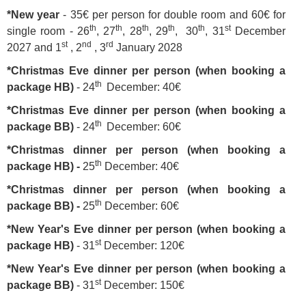
*New year
- 35€ per person for double room and 60€ for
th
th
th
th
th
st
single room -
26
, 27
, 28
, 29
, 30
, 31
December
st
nd
rd
2027 and 1
, 2
, 3
January 2028
*Christmas Eve dinner per person (when booking a
th
package HB)
- 24
December: 40€
*Christmas Eve dinner per person (when booking a
th
package BB)
- 24
December: 60€
*Christmas dinner per person (when booking a
th
package HB) -
25
December: 40€
*Christmas dinner per person (when booking a
th
package BB) -
25
December: 60€
*New Year's Eve dinner per person (when booking a
st
package HB)
- 31
December: 120€
*New Year's Eve dinner per person (when booking a
st
package BB)
- 31
December: 150€