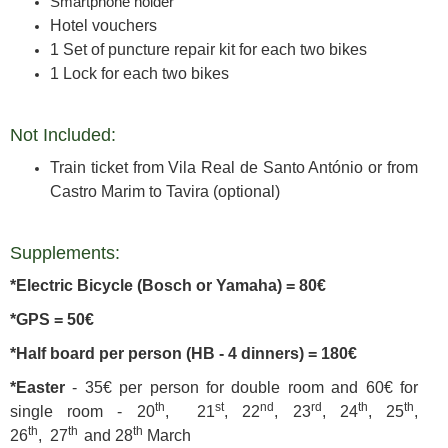
Smartphone holder
Hotel vouchers
1 Set of puncture repair kit for each two bikes
1 Lock for each two bikes
Not Included:
Train ticket from Vila Real de Santo António or from
Castro Marim to Tavira (optional)
Supplements:
*Electric Bicycle (Bosch or Yamaha) = 80€
*GPS = 50€
*Half board per person (HB - 4 dinners) = 180€
*Easter
- 35€ per person for double room and 60€ for
th
st
nd
rd
th
th
single room -
20
, 21
, 22
, 23
, 24
, 25
,
th
th
th
26
, 27
and 28
March