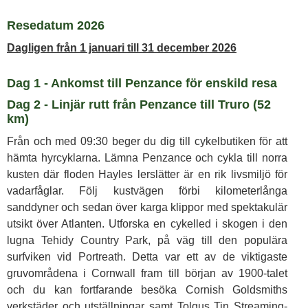
Resedatum 2026
Dagligen från 1 januari till 31 december 2026
Dag 1 - Ankomst till Penzance för enskild resa
Dag 2 - Linjär rutt från Penzance till Truro (52
km)
Från och med 09:30 beger du dig till cykelbutiken för att
hämta hyrcyklarna. Lämna Penzance och cykla till norra
kusten där floden Hayles lerslätter är en rik livsmiljö för
vadarfåglar. Följ kustvägen förbi kilometerlånga
sanddyner och sedan över karga klippor med spektakulär
utsikt över Atlanten. Utforska en cykelled i skogen i den
lugna Tehidy Country Park, på väg till den populära
surfviken vid Portreath. Detta var ett av de viktigaste
gruvområdena i Cornwall fram till början av 1900-talet
och du kan fortfarande besöka Cornish Goldsmiths
verkstäder och utställningar samt Tolgus Tin Streaming-