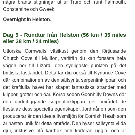
några branta stigningar ut ur Truro och runt Falmouth,
Constantine och Gweek.
Overnight in Helston.
Dag 5 - Rundtur från Helston (56 km / 35 miles
eller 38 km / 24 miles)
Utforska Cornwalls västkust genom den förtjusande
Church Cove till Mullion, varifrån du kan fortsätta hela
vägen ner till Lizard, den sydligaste punkten på det
brittiska fastlandet. Detta tar dig också till Kynance Cove
där kombinationen av den sällsynta serpentinklippan och
det kraftfulla havet har skapat fantastiska stränder med
klippor, grottor och öar. Korsa sedan Goonhilly Downs där
den underliggande serpentinklippan ger området de
flesta av dess speciella egenskaper. Jordmånen som den
producerar är den ideala livsmiljön för Cornish Heath som
är nästan unik för detta område. Den hyser sällsynta vilda
djur, inklusive blå kärrhök och kortörad uggla, och är