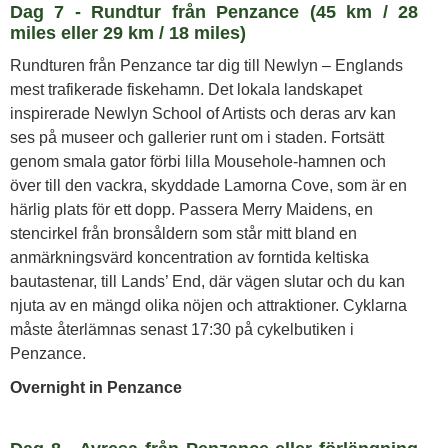
Dag 7 - Rundtur från Penzance (45 km / 28
miles eller 29 km / 18 miles)
Rundturen från Penzance tar dig till Newlyn – Englands
mest trafikerade fiskehamn. Det lokala landskapet
inspirerade Newlyn School of Artists och deras arv kan
ses på museer och gallerier runt om i staden. Fortsätt
genom smala gator förbi lilla Mousehole-hamnen och
över till den vackra, skyddade Lamorna Cove, som är en
härlig plats för ett dopp. Passera Merry Maidens, en
stencirkel från bronsåldern som står mitt bland en
anmärkningsvärd koncentration av forntida keltiska
bautastenar, till Lands’ End, där vägen slutar och du kan
njuta av en mängd olika nöjen och attraktioner. Cyklarna
måste återlämnas senast 17:30 på cykelbutiken i
Penzance.
Overnight in Penzance