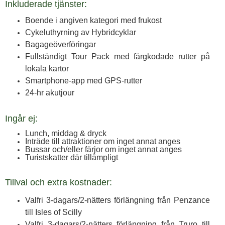
Inkluderade tjänster:
Boende i angiven kategori med frukost
Cykeluthyrning av Hybridcyklar
Bagageöverföringar
Fullständigt Tour Pack med färgkodade rutter på
lokala kartor
Smartphone-app med GPS-rutter
24-hr akutjour
Ingår ej:
Lunch, middag & dryck
Inträde till attraktioner om inget annat anges
Bussar och/eller färjor om inget annat anges
Turistskatter där tillämpligt
Tillval och extra kostnader:
Valfri 3-dagars/2-nätters förlängning från Penzance
till Isles of Scilly
Valfri 3-dagars/2-nätters förlängning från Truro till