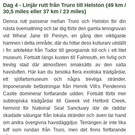
Dag 4 - Linjär rutt från Truro till Helston (49 km /
30,5 miles eller 37 km / 23 miles)
Denna rutt passerar mellan Truro och Helston för din
nästa övernattning och tar dig förbi den gamla tenngruvan
vid Wheal Jane till Penryn, en gång den viktigaste
hamnen i detta område, där du hittar dess kulturarv utställt
i fin arkitektur från Tudor till georgiansk tid och i ett litet
museum. Fortsätt längs kusten till Falmouth, en livlig och
trevlig stad där atmosfären smaksätts av den salta
havsluften. Här kan du besöka flera exotiska trädgårdar,
ett sjöfartsmuseum och några trevliga stränder.
Imponerande befästningar från Henrik VIII:s Pendennis
Castle dominerar fortfarande udden. Fortsätt förbi mer
subtropiska trädgårdar till Gweek vid Helford Creek,
hemvist för National Seal Sanctuary där de räddar
skadade sälungar från lokala stränder och även tar hand
om andra övergivna havsdäggdjur. Terrängen är inte lika
tuff som rundan från Truro, men det finns fortfarande