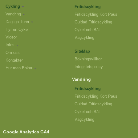
Cykling
Fritidscykling
Vandring
Fritidscykling Kort Paus
Dagliga Turer
Guidad Fritidscykling
Hyr en Cykel
Cykel och Båt
Videor
Vägcykling
Infos
SiteMap
Om oss
Bokningsvillkor
Kontakter
Integritetspolicy
Hur man Bokar
Vandring
Fritidscykling
Fritidscykling Kort Paus
Guidad Fritidscykling
Cykel och Båt
Vägcykling
Google Analytics GA4