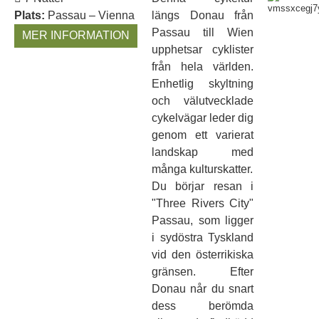
Plats:
Passau – Vienna
längs Donau från
Passau till Wien
MER INFORMATION
upphetsar cyklister
från hela världen.
Enhetlig skyltning
och välutvecklade
cykelvägar leder dig
genom ett varierat
landskap med
många kulturskatter.
Du börjar resan i
"Three Rivers City"
Passau, som ligger
i sydöstra Tyskland
vid den österrikiska
gränsen. Efter
Donau når du snart
dess berömda