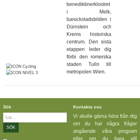
benediktinerklostret
i Melk,
barockstadsbilden i
Dürnstein och
Krems historiska
centrum. Den sista
etappen leder dig
förbi den romerska
staden Tulln till
metropolen Wien.
Sök
Kontakta oss
Sök
Vi skulle gärna höra från dig
...
om du har några frågor
SÖK
angående våra program
eller om du bara vill