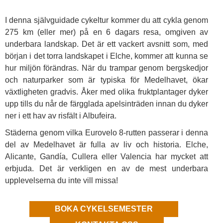
I denna självguidade cykeltur kommer du att cykla genom
275 km (eller mer) på en 6 dagars resa, omgiven av
underbara landskap. Det är ett vackert avsnitt som, med
början i det torra landskapet i Elche, kommer att kunna se
hur miljön förändras. När du trampar genom bergskedjor
och naturparker som är typiska för Medelhavet, ökar
växtligheten gradvis. Åker med olika fruktplantager dyker
upp tills du når de färgglada apelsinträden innan du dyker
ner i ett hav av risfält i Albufeira.
Städerna genom vilka Eurovelo 8-rutten passerar i denna
del av Medelhavet är fulla av liv och historia. Elche,
Alicante, Gandía, Cullera eller Valencia har mycket att
erbjuda. Det är verkligen en av de mest underbara
upplevelserna du inte vill missa!
BOKA CYKELSEMESTER