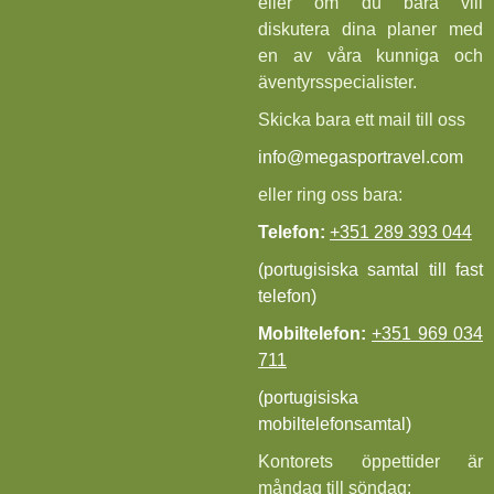
eller om du bara vill
diskutera dina planer med
en av våra kunniga och
äventyrsspecialister.
Skicka bara ett mail till oss
info@megasportravel.com
eller ring oss bara:
Telefon:
+351 289 393 044
(portugisiska samtal till fast
telefon)
Mobiltelefon:
+351 969 034
711
(portugisiska
mobiltelefonsamtal)
Kontorets öppettider är
måndag till söndag: