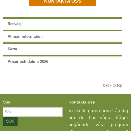
KONTAKTA OSS
Resväg
Allmän information
Karta
Priser och datum 2026
back to top
Sök
Kontakta oss
Sök
Vi skulle gärna höra från dig
...
om du har några frågor
SÖK
angående våra program