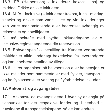
16.3. FB (Helpensjon) - inkluderer frokost, lunsj og
middag. Drikke er ikke inkludert;
16.4. AI (All Inclusive) - inkluderer frokost, lunsj, middag,
snacks og drikke som vann, juice og vin. Inkluderinger
kan være mer omfattende eller begrenset avhengig av
reisemålet og hotellkjeden.
Du må bekrefte med byrået inkluderingene av All
Inclusive-regimet angående din reservasjon.
16.5. Enhver spesifikk bestilling fra Kunden vedrørende
måltider er alltid underlagt bekreftelse fra leverandøren
og kan innebære betaling av tillegg.
16.6. I turer organisert på halvpensjon eller helpensjon er
ikke måltider som sammenfaller med flytider, transport til
og fra flyplassen eller venting på flyforbindelse inkludert.
17. Ankomst- og avgangstider
17.1. Ankomst- og avgangstidene i hver by er angitt på
tidspunktet for det respektive landet og i henhold til
rutetidene til transportselskapene, så de kan endres.