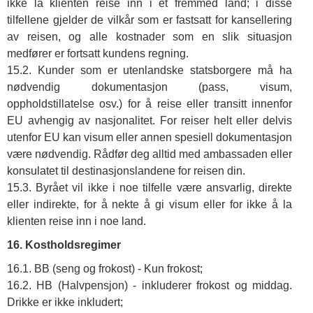
ikke la klienten reise inn i et fremmed land; i disse
tilfellene gjelder de vilkår som er fastsatt for kansellering
av reisen, og alle kostnader som en slik situasjon
medfører er fortsatt kundens regning.
15.2. Kunder som er utenlandske statsborgere må ha
nødvendig dokumentasjon (pass, visum,
oppholdstillatelse osv.) for å reise eller transitt innenfor
EU avhengig av nasjonalitet. For reiser helt eller delvis
utenfor EU kan visum eller annen spesiell dokumentasjon
være nødvendig. Rådfør deg alltid med ambassaden eller
konsulatet til destinasjonslandene for reisen din.
15.3. Byrået vil ikke i noe tilfelle være ansvarlig, direkte
eller indirekte, for å nekte å gi visum eller for ikke å la
klienten reise inn i noe land.
16. Kostholdsregimer
16.1. BB (seng og frokost) - Kun frokost;
16.2. HB (Halvpensjon) - inkluderer frokost og middag.
Drikke er ikke inkludert;