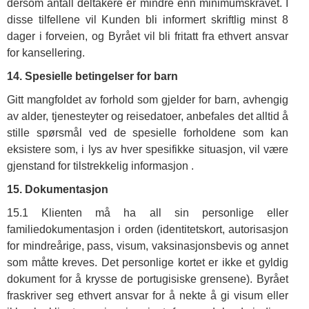
dersom antall deltakere er mindre enn minimumskravet. I
disse tilfellene vil Kunden bli informert skriftlig minst 8
dager i forveien, og Byrået vil bli fritatt fra ethvert ansvar
for kansellering.
14. Spesielle betingelser for barn
Gitt mangfoldet av forhold som gjelder for barn, avhengig
av alder, tjenesteyter og reisedatoer, anbefales det alltid å
stille spørsmål ved de spesielle forholdene som kan
eksistere som, i lys av hver spesifikke situasjon, vil være
gjenstand for tilstrekkelig informasjon .
15. Dokumentasjon
15.1 Klienten må ha all sin personlige eller
familiedokumentasjon i orden (identitetskort, autorisasjon
for mindreårige, pass, visum, vaksinasjonsbevis og annet
som måtte kreves. Det personlige kortet er ikke et gyldig
dokument for å krysse de portugisiske grensene). Byrået
fraskriver seg ethvert ansvar for å nekte å gi visum eller