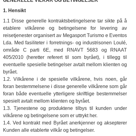
GENERELLE VILKÅR OG BETINGELSER
1. Hensikt
1.1 Disse generelle kontraktsbetingelsene tar sikte på å
etablere vilkårene og betingelsene for levering av
reisetjenester organisert av Megasport Turismo e Eventos
Lda. Med fasiliteter i forretnings- og industrisonen Loulé,
område C parti 6E, med RNAVT 5683 og RNAAT
405/2010 (heretter referert til som byrået), i tillegg til
eventuelle spesielle betingelser avtalt mellom klienten og
byrået.
1.2. Vilkårene i de spesielle vilkårene, hvis noen, går
foran bestemmelsene i disse generelle vilkårene som går
foran både eventuelle ytterligere skriftlige bestemmelser
spesielt avtalt mellom klienten og byrået.
1.3. Tjenestene og produktene tilbys til kunden under
vilkårene og betingelsene som er uttrykt her.
1.4. Ved kontrakt med Byrået anerkjenner og aksepterer
Kunden alle etablerte vilkår og betingelser.