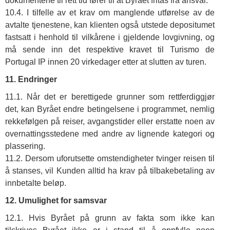
dokumentene til rett tid fører til at Byrået fritas fra ansvar.
10.4. I tilfelle av et krav om manglende utførelse av de
avtalte tjenestene, kan klienten også utstede depositumet
fastsatt i henhold til vilkårene i gjeldende lovgivning, og
må sende inn det respektive kravet til Turismo de
Portugal IP innen 20 virkedager etter at slutten av turen.
11. Endringer
11.1. Når det er berettigede grunner som rettferdiggjør
det, kan Byrået endre betingelsene i programmet, nemlig
rekkefølgen på reiser, avgangstider eller erstatte noen av
overnattingsstedene med andre av lignende kategori og
plassering.
11.2. Dersom uforutsette omstendigheter tvinger reisen til
å stanses, vil Kunden alltid ha krav på tilbakebetaling av
innbetalte beløp.
12. Umulighet for samsvar
12.1. Hvis Byrået på grunn av fakta som ikke kan