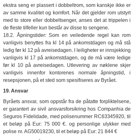
ekstra seng er plassert i dobbeltrom, som kanskje ikke er
av samme kvalitet og komfort. Når det gjelder rom utstyrt
med to store eller dobbeltsenger, anses det at trippelen i
de fleste tilfeller kun består av disse to sengene.
18.2. Åpningstider: Som en veiledende regel kan rom
vanligvis benyttes fra kl 14 på ankomstdagen og må stå
ledig før kl 12 på avreisedagen. I leiligheter er innsjekking
vanligvis kl 17 på ankomstdagen, og de må være ledige
før kl 10 på avreisedagen. Utlevering av nøklene skjer
vanligvis innenfor kontorenes normale åpningstid, i
resepsjonen, på et sted som spesifiseres av Byrået.
19. Ansvar
Byråets ansvar, som oppstår fra de påtatte forpliktelsene,
er garantert av sivil ansvarsforsikring hos Companhia de
Seguros Fidelidade, med polisenummer RC63345920, til
et beløp på Eur: 75 000 €. og personlige ulykker med
polise nr. AG50019230, til et beløp på Eur: 21 844 €