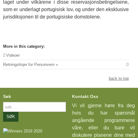
laget under vilkårene i disse reservasjonsbetingelsene,
som er underlagt portugisisk lov, og under den eksklusive
jurisdiksjonen til de portugisiske domstolene.
More in this category:
Videoer
Retningslinjer for Personvern »
back to top
Søk
Kontakt Oss
søk
Vi vil gjerne høre fra deg
…
hvis du har spørsmål
SØK
angående programmene
våre, eller du bare vil
diskutere planene dine med