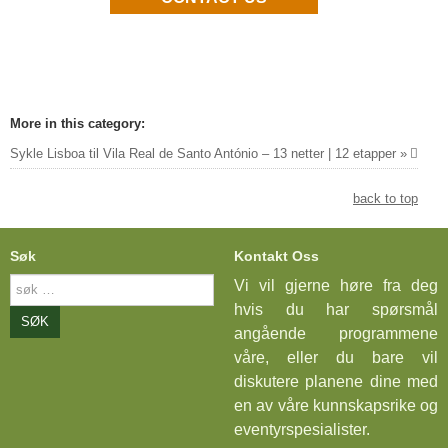
More in this category:
Sykle Lisboa til Vila Real de Santo António – 13 netter | 12 etapper »
back to top
Søk
Kontakt Oss
søk
Vi vil gjerne høre fra deg
…
hvis du har spørsmål
SØK
angående programmene
våre, eller du bare vil
diskutere planene dine med
en av våre kunnskapsrike og
eventyrspesialister.