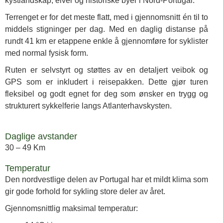
kystlandskap, elver og historiske byer i Nord-Portugal.
Terrenget er for det meste flatt, med i gjennomsnitt én til to
middels stigninger per dag. Med en daglig distanse på
rundt 41 km er etappene enkle å gjennomføre for syklister
med normal fysisk form.
Ruten er selvstyrt og støttes av en detaljert veibok og
GPS som er inkludert i reisepakken. Dette gjør turen
fleksibel og godt egnet for deg som ønsker en trygg og
strukturert sykkelferie langs Atlanterhavskysten.
Daglige avstander
30 – 49 Km
Temperatur
Den nordvestlige delen av Portugal har et mildt klima som
gir gode forhold for sykling store deler av året.
Gjennomsnittlig maksimal temperatur: