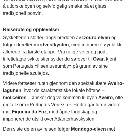
å utforske byen og selvfølgelig smake på et glass
tradisjonell portvin.
Reiserute og opplevelser
Sykkelferien starter langs bredden av
Douro-elven
og
følger deretter
nordvestkysten
, med minnerike øyeblikk
allerede fra første etappe. Via rolige veier og godt
tilrettelagte sykkelstier sykler du sørover til
Ovar
, kjent
som Portugals «flisemuseumby» på grunn av sine
tradisjonelle azulejos.
Videre fortsetter ruten gjennom den spektakulære
Aveiro-
lagunen
, hvor de karakteristiske lokale båtene –
moliceiros
– ønsker deg velkommen til byen
Aveiro
, ofte
omtalt som «Portugals Venezia». Herfra går turen videre
mot
Figueira da Foz
, med åpne landskap og
imponerende utsikt over Atlanterhavskysten.
Den siste delen av reisen følger
Mondego-elven
mot