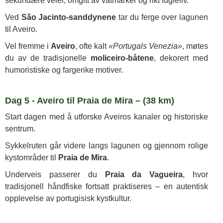
sekundære veier, omgitt av våtmarker og rikt fugleliv.
Ved
São Jacinto-sanddynene
tar du ferge over lagunen
til Aveiro.
Vel fremme i
Aveiro
, ofte kalt
«Portugals Venezia»
, møtes
du av de tradisjonelle
moliceiro-båtene
, dekorert med
humoristiske og fargerike motiver.
Dag 5 - Aveiro til Praia de Mira – (38 km)
Start dagen med å utforske Aveiros kanaler og historiske
sentrum.
Sykkelruten går videre langs lagunen og gjennom rolige
kystområder til
Praia de Mira
.
Underveis passerer du
Praia da Vagueira
, hvor
tradisjonell håndfiske fortsatt praktiseres – en autentisk
opplevelse av portugisisk kystkultur.