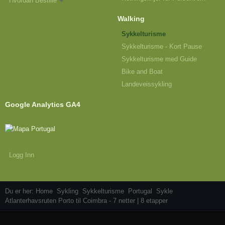
Hvordan Bestille
Walking
Sykkelturisme
Sykkelturisme - Kort Pause
Sykkelturisme med Guide
Bike and Boat
Landeveissykling
Google Analytics GA4
Logg Inn
Du er her:
Home
Sykling
Sykkelturisme
Portugal
Sykle
Atlanterhavsruten Porto til Coimbra - 7 netter | 8 etapper