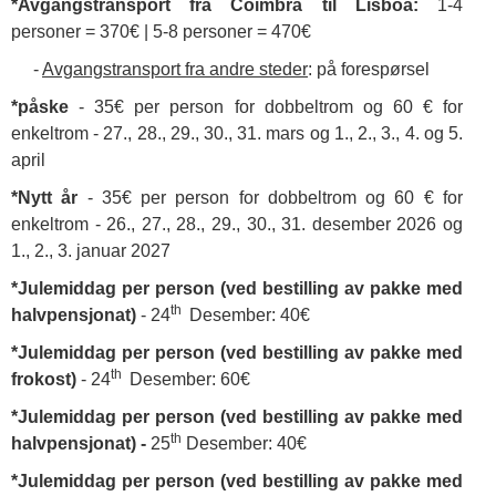
*Avgangstransport fra Coimbra til Lisboa:
1-4
personer = 370€ | 5-8 personer = 470€
-
Avgangstransport fra andre steder
: på forespørsel
*påske
- 35€ per person for dobbeltrom og 60 € for
enkeltrom - 27., 28., 29., 30., 31. mars og 1., 2., 3., 4. og 5.
april
*Nytt år
- 35€ per person for dobbeltrom og 60 € for
enkeltrom - 26., 27., 28., 29., 30., 31. desember 2026 og
1., 2., 3. januar 2027
*Julemiddag per person (ved bestilling av pakke med
th
halvpensjonat)
- 24
Desember: 40€
*Julemiddag per person (ved bestilling av pakke med
th
frokost)
- 24
Desember: 60€
*Julemiddag per person (ved bestilling av pakke med
th
halvpensjonat) -
25
Desember: 40€
*Julemiddag per person (ved bestilling av pakke med