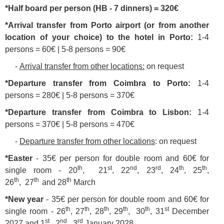
*Half board per person (HB - 7 dinners) = 320€
*Arrival transfer from Porto airport (or from another
location of your choice) to the hotel in Porto:
1-4
persons = 60€ | 5-8 persons = 90€
-
Arrival transfer from other locations
:
on request
*Departure transfer from Coimbra to Porto:
1-4
persons = 280€ | 5-8 persons = 370€
*Departure transfer from Coimbra to Lisbon:
1-4
persons = 370€ | 5-8 persons = 470€
-
Departure transfer from other locations
: on request
*Easter
- 35€ per person for double room and 60€ for
th
st
nd
rd
th
th
single room -
20
, 21
, 22
, 23
, 24
, 25
,
th
th
th
26
, 27
and 28
March
*New year
- 35€ per person for double room and 60€ for
th
th
th
th
th
st
single room -
26
, 27
, 28
, 29
, 30
, 31
December
st
nd
rd
2027 and 1
, 2
, 3
January 2028