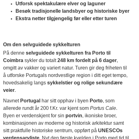
Utforsk spektakulære elver og laguner
Besøk tradisjonelle landsbyer og historiske byer
Ekstra netter tilgjengelig før eller etter turen
Om den selvguidede sykkelturen
På denne
selvguidede sykkelturen fra Porto til
Coimbra
sykler du totalt
248 km fordelt på 6 dager
,
omgitt av vakker og variert natur. Turen gir deg friheten til
å utforske Portugals nordvestlige region i ditt eget tempo,
hovedsakelig langs
sykkelstier og rolige sekundære
veier
.
Navnet
Portugal
har sitt opphav i byen
Porto
, som
allerede rundt år 200 f.Kr. var kjent som
Portus Cale
.
Byen er verdenskjent for sin
portvin
, ikoniske broer,
kombinasjonen av moderne og historisk arkitektur samt
sitt praktfulle historiske sentrum, oppført på
UNESCOs
verdensarvliste
. Nyt den første kvelden i Porto med tid til