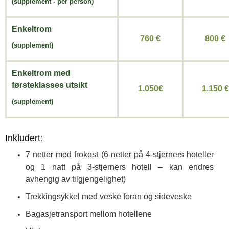
(
supplement -
per person)
Enkeltrom
760 €
800 €
(supplement)
Enkeltrom med
førsteklasses utsikt
1.050€
1.150 €
(supplement)
Inkludert
:
7 netter med frokost (6 netter på 4-stjerners hoteller
og 1 natt på 3-stjerners hotell – kan endres
avhengig av tilgjengelighet)
Trekkingsykkel med veske foran og sideveske
Bagasjetransport mellom hotellene