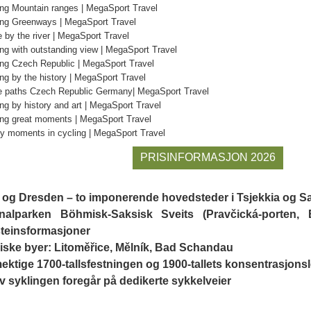
PRISINFORMASJON 2026
 og Dresden – to imponerende hovedsteder i Tsjekkia og 
nalparken Böhmisk-Saksisk Sveits (Pravčická-porten, 
teinsformasjoner
iske byer:
Litoměřice, Mělník, Bad Schandau
ektige 1700-tallsfestningen og 1900-tallets konsentrasjonsl
v syklingen foregår på dedikerte sykkelveier