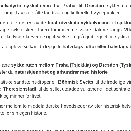
selvstyrte sykkelferien fra Praha til Dresden
sykler du
r
, omgitt av storslåtte landskap og kulturelle høydepunkter.
den-ruten er en av de
best utviklede sykkelveiene i Tsjekki
telagte sykkelstier. Turen forbinder de vakre dalene langs
Vl
en ikke fysisk krevende opplevelse – også godt egnet for syklist
ra opplevelse kan du legge til
halvdags fottur eller halvdags 
ulære
sykkelruten mellom Praha (Tsjekkia) og Dresden (Tysk
øter du
naturskjønnhet og århundrer med historie
.
atiske sandsteinsklippene i
Böhmisk Sveits
, til de fredelige 
ed
Theresienstadt
, til de stille, utdødde vulkanene i det sentr
k og minner for livet.
gger mellom to middelalderske hovedsteder av stor historisk bet
teller sin egen historie.