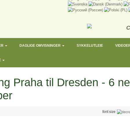
ER
DAGLIGE OMVISNINGER
SYKKELUTLEIE
VIDEOE
E
ng Praha til Dresden - 6 net
per
font size