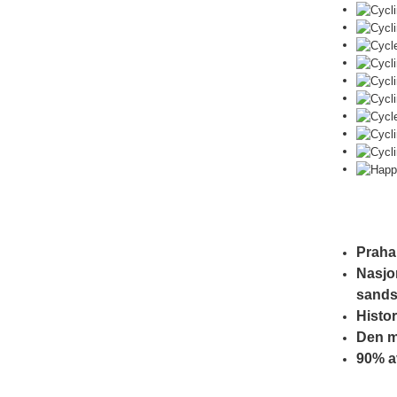
Praha
Nasjo
sands
Histor
Den m
90% a