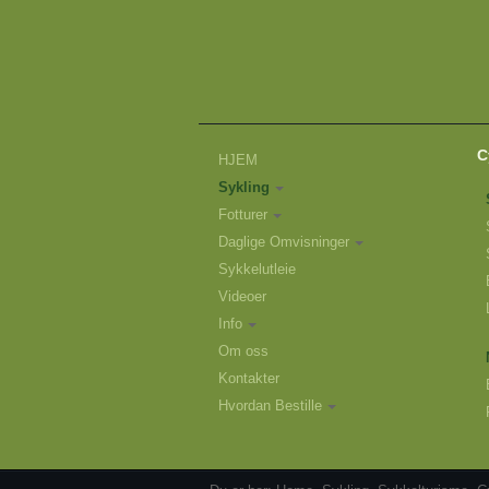
C
HJEM
Sykling
Fotturer
Daglige Omvisninger
Sykkelutleie
Videoer
Info
Om oss
Kontakter
Hvordan Bestille