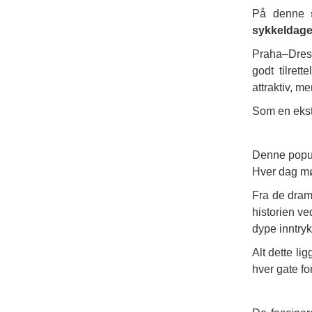
På denne
sykkeldage
Praha–Dres
godt tilret
attraktiv, m
Som en ekst
Denne pop
Hver dag m
Fra de dram
historien v
dype inntryk
Alt dette li
hver gate for