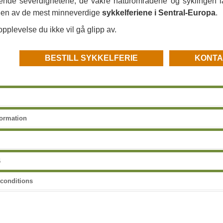
ende severdighetene, de vakre naturområdene og syklingen la
il en av de mest minneverdige
sykkelferiene i Sentral-Europa
.
opplevelse du ikke vil gå glipp av.
BESTILL SYKKELFERIE
KONTA
formation
6
conditions