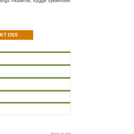
ngs moderne, trygge sykkelstier
KT OSS
back to top