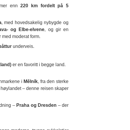
 mer enn
220 km fordelt på 5
a
, med hovedsakelig nybygde og
tava- og Elbe-elvene
, og gir en
er med moderat form.
båttur
underveis.
land)
er en favoritt i begge land.
vinmarkene i
Mělník
, fra den sterke
ale høylandet – denne reisen skaper
ydning –
Praha og Dresden
– der