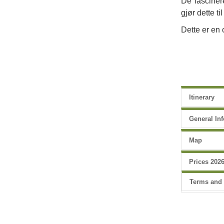
De fasciner
gjør dette t
Dette er en 
Itinerary
General In
Map
Prices 202
Terms and 