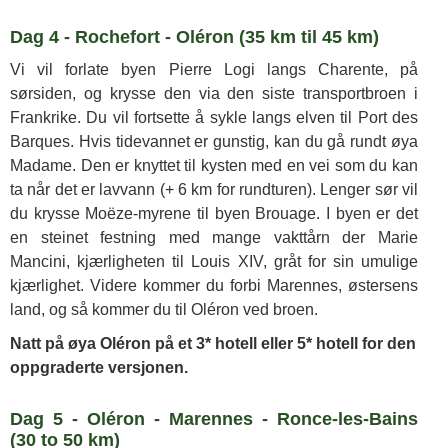
Dag 4 - Rochefort - Oléron (35 km til 45 km)
Vi vil forlate byen Pierre Logi langs Charente, på
sørsiden, og krysse den via den siste transportbroen i
Frankrike. Du vil fortsette å sykle langs elven til Port des
Barques. Hvis tidevannet er gunstig, kan du gå rundt øya
Madame. Den er knyttet til kysten med en vei som du kan
ta når det er lavvann (+ 6 km for rundturen). Lenger sør vil
du krysse Moëze-myrene til byen Brouage. I byen er det
en steinet festning med mange vakttårn der Marie
Mancini, kjærligheten til Louis XIV, gråt for sin umulige
kjærlighet. Videre kommer du forbi Marennes, østersens
land, og så kommer du til Oléron ved broen.
Natt på øya Oléron på et 3* hotell eller 5* hotell for den
oppgraderte versjonen.
Dag 5 - Oléron - Marennes - Ronce-les-Bains
(30 to 50 km)