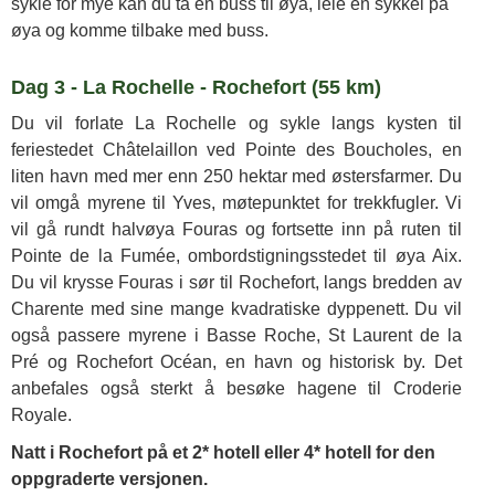
sykle for mye kan du ta en buss til øya, leie en sykkel på
øya og komme tilbake med buss.
Dag 3 - La Rochelle - Rochefort (55 km)
Du vil forlate La Rochelle og sykle langs kysten til
feriestedet Châtelaillon ved Pointe des Boucholes, en
liten havn med mer enn 250 hektar med østersfarmer. Du
vil omgå myrene til Yves, møtepunktet for trekkfugler. Vi
vil gå rundt halvøya Fouras og fortsette inn på ruten til
Pointe de la Fumée, ombordstigningsstedet til øya Aix.
Du vil krysse Fouras i sør til Rochefort, langs bredden av
Charente med sine mange kvadratiske dyppenett. Du vil
også passere myrene i Basse Roche, St Laurent de la
Pré og Rochefort Océan, en havn og historisk by. Det
anbefales også sterkt å besøke hagene til Croderie
Royale.
Natt i Rochefort på et 2* hotell eller 4* hotell for den
oppgraderte versjonen.