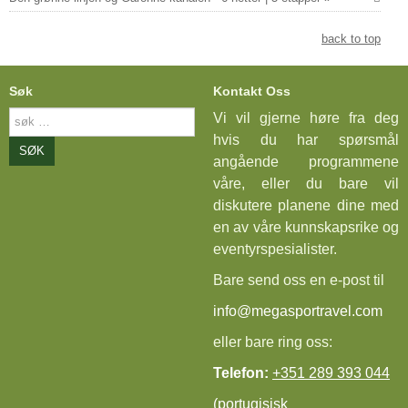
back to top
Søk
Kontakt Oss
søk
Vi vil gjerne høre fra deg
…
hvis du har spørsmål
SØK
angående programmene
våre, eller du bare vil
diskutere planene dine med
en av våre kunnskapsrike og
eventyrspesialister.
Bare send oss en e-post til
info@megasportravel.com
eller bare ring oss:
Telefon:
+351 289 393 044
(portugisisk