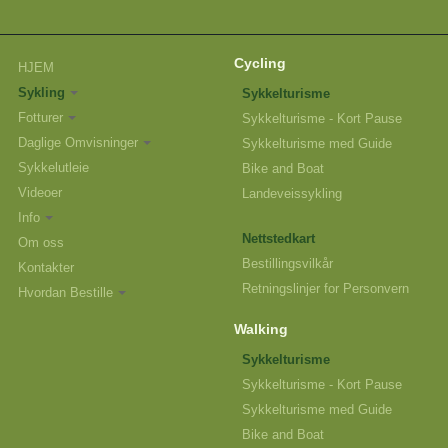
Cycling
HJEM
Sykling
Sykkelturisme
Fotturer
Sykkelturisme - Kort Pause
Daglige Omvisninger
Sykkelturisme med Guide
Sykkelutleie
Bike and Boat
Videoer
Landeveissykling
Info
Nettstedkart
Om oss
Bestillingsvilkår
Kontakter
Retningslinjer for Personvern
Hvordan Bestille
Walking
Sykkelturisme
Sykkelturisme - Kort Pause
Sykkelturisme med Guide
Bike and Boat