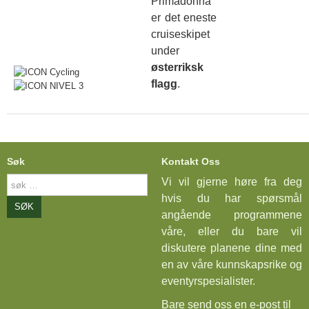
Primadonna
er det eneste
cruiseskipet
under
østerriksk
flagg
.
Søk
Kontakt Oss
søk
Vi vil gjerne høre fra deg
…
hvis du har spørsmål
SØK
angående programmene
våre, eller du bare vil
diskutere planene dine med
en av våre kunnskapsrike og
eventyrspesialister.
Bare send oss en e-post til