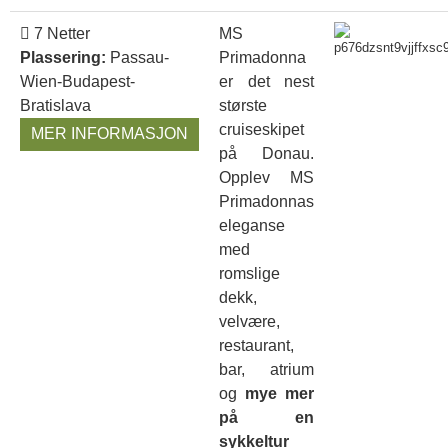
7 Netter
MS
Plassering:
Passau-
Primadonna
Wien-Budapest-
er det nest
Bratislava
største
cruiseskipet
MER INFORMASJON
på Donau.
Opplev MS
Primadonnas
eleganse
med
romslige
dekk,
velvære,
restaurant,
bar, atrium
og
mye mer
på en
sykkeltur