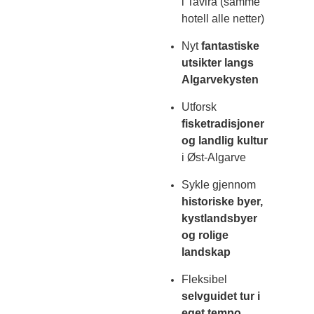
i Tavira (samme
hotell alle netter)
Nyt
fantastiske
utsikter langs
Algarvekysten
Utforsk
fisketradisjoner
og landlig kultur
i Øst-Algarve
Sykle gjennom
historiske byer,
kystlandsbyer
og rolige
landskap
Fleksibel
selvguidet tur i
eget tempo