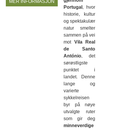
gjennom
MER INFORMASJON
Portugal
, hvor
historie, kultur
og spektakulær
natur smelter
sammen på vei
mot
Vila Real
de Santo
António
, det
sørøstligste
punktet i
landet. Denne
lange og
varierte
sykkelreisen
byr på nøye
utvalgte ruter
som gir deg
minneverdige