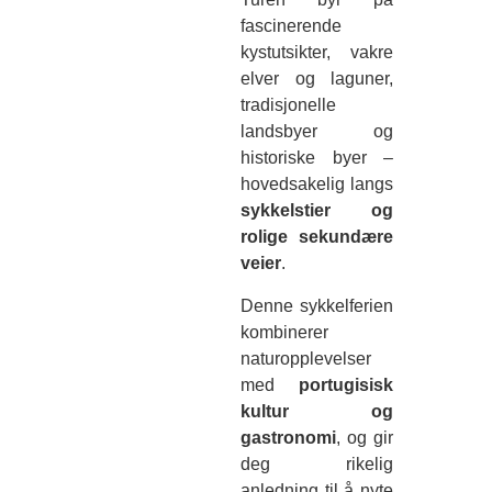
fascinerende
kystutsikter, vakre
elver og laguner,
tradisjonelle
landsbyer og
historiske byer –
hovedsakelig langs
sykkelstier og
rolige sekundære
veier
.
Denne sykkelferien
kombinerer
naturopplevelser
med
portugisisk
kultur og
gastronomi
, og gir
deg rikelig
anledning til å nyte