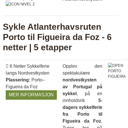
Sykle Atlanterhavsruten
Porto til Figueira da Foz - 6
netter | 5 etapper
6 Netter Sykkelferie
Opplev den
langs Nordvestkysten
spektakulære
Plassering:
Porto–
nordvestkysten
Figueira da Foz
av Portugal på
sykkel
, på en
MER INFORMASJON
innholdsrik
5-
dagers sykkelferie
fra Porto til
Figueira da Foz
.
Turen byr på