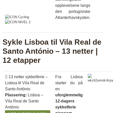
opplevelsene langs
den portugisiske
Atlanterhavskysten.
Sykle Lisboa til Vila Real de
Santo António – 13 netter |
12 etapper
13 netter sykkelferie –
Fra Lisboa
Lisboa til Vila Real de
starter du på
Santo António
en
Plassering:
Lisboa –
uforglemmelig
Vila Real de Santo
12-dagers
António
sykkelferie