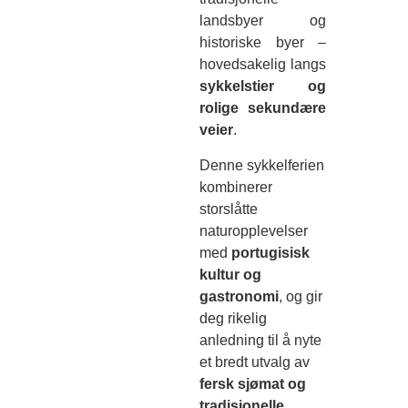
landsbyer og
historiske byer –
hovedsakelig langs
sykkelstier og
rolige sekundære
veier
.
Denne sykkelferien
kombinerer
storslåtte
naturopplevelser
med
portugisisk
kultur og
gastronomi
, og gir
deg rikelig
anledning til å nyte
et bredt utvalg av
fersk sjømat og
tradisjonelle