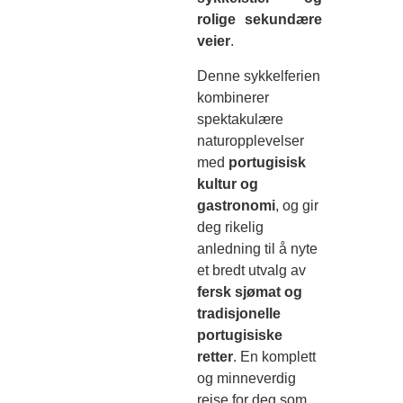
rolige sekundære
veier
.
Denne sykkelferien
kombinerer
spektakulære
naturopplevelser
med
portugisisk
kultur og
gastronomi
, og gir
deg rikelig
anledning til å nyte
et bredt utvalg av
fersk sjømat og
tradisjonelle
portugisiske
retter
. En komplett
og minneverdig
reise for deg som