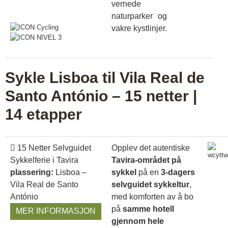
vernede
naturparker og
vakre kystlinjer.
Sykle Lisboa til Vila Real de
Santo António – 15 netter |
14 etapper
15 Netter Selvguidet
Opplev det autentiske
Sykkelferie i Tavira
Tavira-området på
plassering:
Lisboa –
sykkel
på en
3-dagers
Vila Real de Santo
selvguidet sykkeltur
,
António
med komforten av å bo
på
samme hotell
MER INFORMASJON
gjennom hele