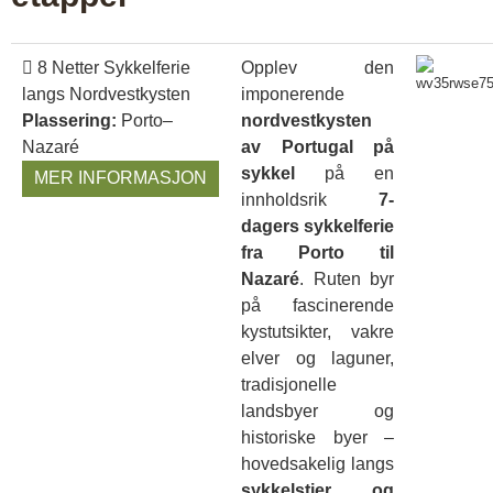
8 Netter Sykkelferie
Opplev den
langs Nordvestkysten
imponerende
Plassering:
Porto–
nordvestkysten
Nazaré
av Portugal på
sykkel
på en
MER INFORMASJON
innholdsrik
7-
dagers sykkelferie
fra Porto til
Nazaré
. Ruten byr
på fascinerende
kystutsikter, vakre
elver og laguner,
tradisjonelle
landsbyer og
historiske byer –
hovedsakelig langs
sykkelstier og