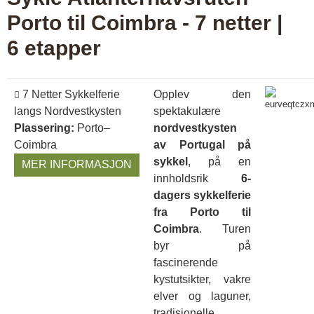
Porto til Coimbra - 7 netter |
6 etapper
7 Netter Sykkelferie
Opplev den
langs Nordvestkysten
spektakulære
Plassering:
Porto–
nordvestkysten
Coimbra
av Portugal på
sykkel
, på en
MER INFORMASJON
innholdsrik
6-
dagers sykkelferie
fra Porto til
Coimbra
. Turen
byr på
fascinerende
kystutsikter, vakre
elver og laguner,
tradisjonelle