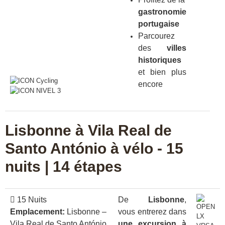
gastronomie
portugaise
Parcourez
des
villes
historiques
et bien plus
encore
Lisbonne à Vila Real de
Santo António à vélo - 15
nuits | 14 étapes
15 Nuits
De
Lisbonne
,
Emplacement:
Lisbonne –
vous entrerez dans
Vila Real de Santo António
une excursion à