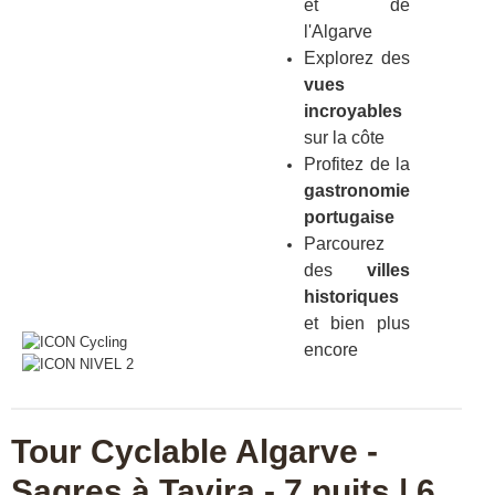
et de
l'Algarve
Explorez des
vues
incroyables
sur la côte
Profitez de la
gastronomie
portugaise
Parcourez
des
villes
historiques
et bien plus
encore
Tour Cyclable Algarve -
Sagres à Tavira - 7 nuits | 6