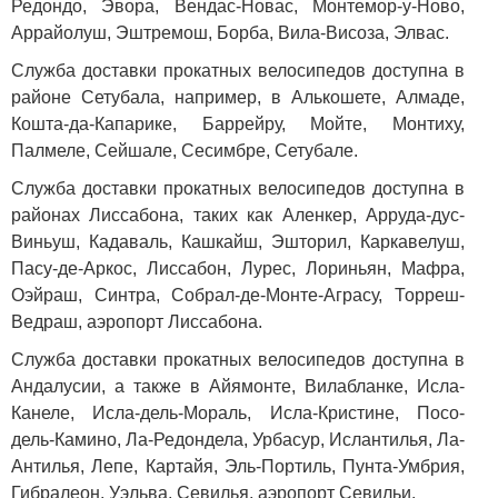
Редондо, Эвора, Вендас-Новас, Монтемор-у-Ново,
Аррайолуш, Эштремош, Борба, Вила-Висоза, Элвас.
Служба доставки прокатных велосипедов доступна в
районе Сетубала, например, в Алькошете, Алмаде,
Кошта-да-Капарике, Баррейру, Мойте, Монтиху,
Палмеле, Сейшале, Сесимбре, Сетубале.
Служба доставки прокатных велосипедов доступна в
районах Лиссабона, таких как Аленкер, Арруда-дус-
Виньуш, Кадаваль, Кашкайш, Эшторил, Каркавелуш,
Пасу-де-Аркос, Лиссабон, Лурес, Лориньян, Мафра,
Оэйраш, Синтра, Собрал-де-Монте-Аграсу, Торреш-
Ведраш, аэропорт Лиссабона.
Служба доставки прокатных велосипедов доступна в
Андалусии, а также в Айямонте, Вилабланке, Исла-
Канеле, Исла-дель-Мораль, Исла-Кристине, Посо-
дель-Камино, Ла-Редондела, Урбасур, Ислантилья, Ла-
Антилья, Лепе, Картайя, Эль-Портиль, Пунта-Умбрия,
Гибралеон, Уэльва, Севилья, аэропорт Севильи.