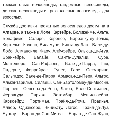
треккинговые велосипеды, тандемные велосипеды,
детские велосипеды и трехколесные велосипеды для
взрослых.
Служба доставки прокатных велосипедов доступна в
Алгарве, а также в Лоле, Картейре, Боликейме, Альте,
Бенафиме, Салире, Керенсе, Барранку-ду-Велью,
Кортелье, Качопо, Виламуре, Кинта-ду-Лаго, Вале-ду-
Лобо, Алмансиле, Фару, Албуфейре, Ольюш-де-Агуа,
Бранкейре, Балайе, Санта-Эулалии, Оуре,
Монтешоро, Сан-Рафаэль, Вале-де-Парра, Гия,
Падерне, Феррейрас, Тунес, Гале, Сесмариас,
Сальгадос, Вале-де-Парра, Армасан-де-Пера, Альгос,
Алькантарилья, Силвеш, Сан-Бартоломеу-де-Мессин,
Поршеш, Сеньора-да-Роча, Лагоа, Вале-Сентианес,
Феррагуду, Парчал, Эстомбар, Мешильоейра,
Карвоейру, Портиман, Прайя-да-Роча, Праинья,
Алвор, Одиаксере, Чиникату, Лагос, Прайя-да-Луз,
Бургау, Баран-ди-Сан-Мигел, Баран-де-Сан-Жуан,