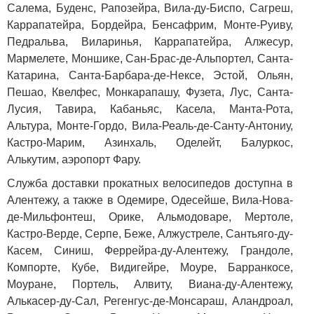
Салема, Буденс, Рапозейра, Вила-ду-Биспо, Сагреш,
Каррапатейра, Бордейра, Бенсафрим, Монте-Руиву,
Педральва, Виларинья, Каррапатейра, Алжесур,
Мармелете, Моншике, Сан-Брас-де-Альпортел, Санта-
Катарина, Санта-Барбара-де-Нексе, Эстой, Ольян,
Пешао, Квелфес, Монкарапашу, Фузета, Лус, Санта-
Лусия, Тавира, Кабаньяс, Касела, Манта-Рота,
Альтура, Монте-Гордо, Вила-Реаль-де-Санту-Антониу,
Кастро-Марим, Азинхаль, Оделейт, Балуркос,
Алькутим, аэропорт Фару.
Служба доставки прокатных велосипедов доступна в
Алентежу, а также в Одемире, Одесейше, Вила-Нова-
де-Мильфонтеш, Орике, Альмодоваре, Мертоле,
Кастро-Верде, Серпе, Беже, Алжустреле, Сантьяго-ду-
Касем, Синиш, Феррейра-ду-Алентежу, Грандоле,
Компорте, Кубе, Видигейре, Моуре, Барранкосе,
Моуране, Портель, Алвиту, Виана-ду-Алентежу,
Алькасер-ду-Сал, Регенгус-де-Монсараш, Аландроал,