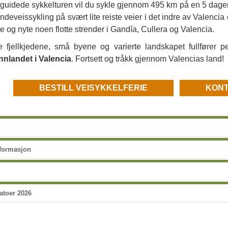
guidede sykkelturen vil du sykle gjennom 495 km på en 5 dagers 
deveissykling på svært lite reiste veier i det indre av Valencia
e og nyte noen flotte strender i Gandía, Cullera og Valencia.
e fjellkjedene, små byene og varierte landskapet fullfører 
nnlandet i Valencia
. Fortsett og tråkk gjennom Valencias land!
BESTILL VEISYKKELFERIE
KONT
nformasjon
atoer 2026