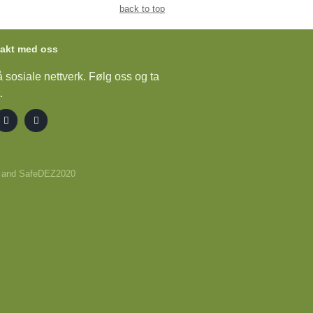
back to top
takt med oss
å sosiale nettverk. Følg oss og ta
.