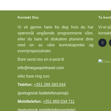
Kontakt Oss
Ta kon
Vi vil gjerne høre fra deg hvis du har
Vi er p
spørsmål angående programmene våre,
kontakt
eller du bare vil diskutere planene dine
med en av våre kunnskapsrike og
eventyrspesialister.
Bare send oss en e-post til
info@megasportravel.com
eller bare ring oss:
Telefon:
+351 289 393 044
(portugisisk fasttelefonanrop)
Mobiltelefon:
+351 969 034 711
(portugisisk mobiltelefonsamtale)