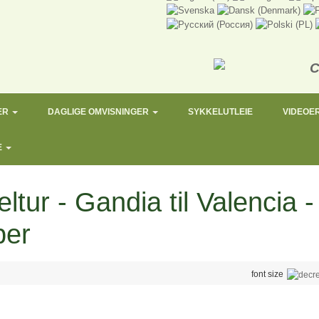
ER
DAGLIGE OMVISNINGER
SYKKELUTLEIE
VIDEOE
E
ltur - Gandia til Valencia - 
per
font size