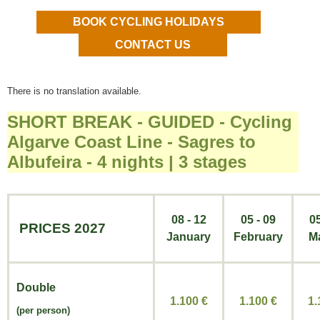
BOOK CYCLING HOLIDAYS
CONTACT US
There is no translation available.
SHORT BREAK - GUIDED - Cycling
Algarve Coast Line - Sagres to
Albufeira - 4 nights | 3 stages
08 - 12
05 - 09
05
PRICES 2027
January
February
M
Double
1.100 €
1.100
€
1
(per person)