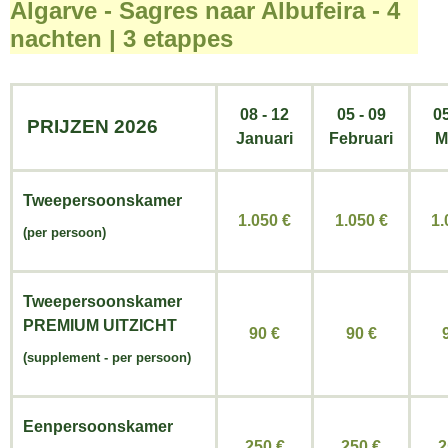
Algarve - Sagres naar Albufeira - 4
nachten | 3 etappes
08 - 12
05 - 09
05
PRIJZEN 2026
Januari
Februari
M
Tweepersoonskamer
1.050 €
1.050
€
1
(per persoon)
Tweepersoonskamer
PREMIUM UITZICHT
90 €
90
€
(
supplement -
per persoon)
Eenpersoonskamer
250 €
250
€
2