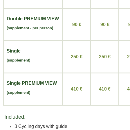
Double
PREMIUM VIEW
90 €
90
€
(
supplement -
per person)
Single
250 €
250
€
2
(supplement)
Single
PREMIUM VIEW
410 €
410
€
4
(supplement)
Included:
3 Cycling days with guide