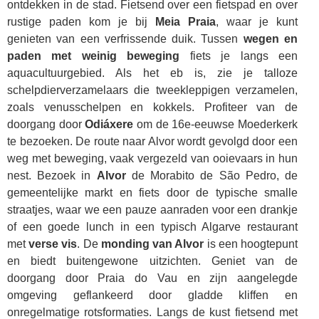
ontdekken in de stad. Fietsend over een fietspad en over
rustige paden kom je bij
Meia Praia
, waar je kunt
genieten van een verfrissende duik. Tussen
wegen en
paden met weinig beweging
fiets je langs een
aquacultuurgebied. Als het eb is, zie je talloze
schelpdierverzamelaars die tweekleppigen verzamelen,
zoals venusschelpen en kokkels. Profiteer van de
doorgang door
Odiáxere
om de 16e-eeuwse Moederkerk
te bezoeken. De route naar Alvor wordt gevolgd door een
weg met beweging, vaak vergezeld van ooievaars in hun
nest. Bezoek in
Alvor
de Morabito de São Pedro, de
gemeentelijke markt en fiets door de typische smalle
straatjes, waar we een pauze aanraden voor een drankje
of een goede lunch in een typisch Algarve restaurant
met
verse vis
. De
monding van Alvor
is een hoogtepunt
en biedt buitengewone uitzichten. Geniet van de
doorgang door Praia do Vau en zijn aangelegde
omgeving geflankeerd door gladde kliffen en
onregelmatige rotsformaties. Langs de kust fietsend met