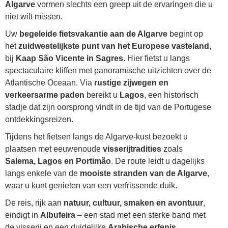
Algarve
vormen slechts een greep uit de ervaringen die u
niet wilt missen.
Uw
begeleide fietsvakantie aan de Algarve
begint op
het
zuidwestelijkste punt van het Europese vasteland
,
bij
Kaap São Vicente in Sagres
. Hier fietst u langs
spectaculaire kliffen met panoramische uitzichten over de
Atlantische Oceaan. Via
rustige zijwegen en
verkeersarme paden
bereikt u
Lagos
, een historisch
stadje dat zijn oorsprong vindt in de tijd van de Portugese
ontdekkingsreizen.
Tijdens het fietsen langs de Algarve-kust bezoekt u
plaatsen met eeuwenoude
visserijtradities
zoals
Salema, Lagos en Portimão
. De route leidt u dagelijks
langs enkele van de
mooiste stranden van de Algarve
,
waar u kunt genieten van een verfrissende duik.
De reis, rijk aan
natuur, cultuur, smaken en avontuur
,
eindigt in
Albufeira
– een stad met een sterke band met
de visserij en een duidelijke
Arabische erfenis
,