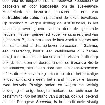
door
Vila do Bispo
om de 18e-eeuwse Moederkerk te
bezoeken en door
Raposeira
om de 16e-eeuwse
Moederkerk te bezoeken, pauzeer in een van
de
traditionele cafés
en praat met de lokale bevolking.
Op secundaire wegen richting de kust fietsend, is het
landschap over groene velden door de glooiende
heuvels, met een gemeenschappelijke aanwezigheid van
pijnbomen. Bij aankomst aan de kust wordt u begroet met
een schitterend landschap boven de oceaan. In
Salema
,
een vissersdorp, kunt u een verfrissende duik nemen
terwijl u de traditionele kunst van het vissen in dit dorp
bekijkt. Het is om de doorgang door de
Boca do Rio
te
benadrukken, niet alleen door alle Lusitaans-Romeinse
ruïnes die hier te zien zijn, maar ook door het prachtige
landschap dat ons geeft, het strand in de vallei tussen
twee heuvels. Rustige paden en wegen met weinig
beweging en enige hoogtes markeren de route naar de
bestemming. Op het strand van
Burgau
, ook wel bekend
als het Portugese
Santorini
, is het traditionele vistuig