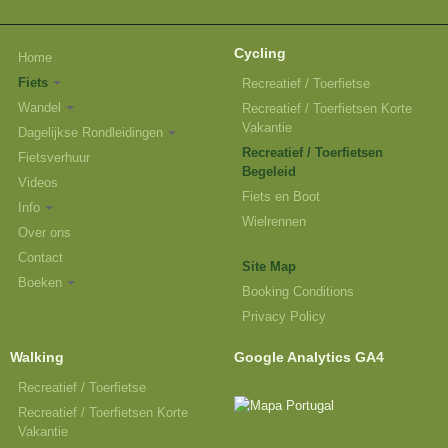
Cycling
Home
Fiets
Recreatief / Toerfietse
Wandel
Recreatief / Toerfietsen Korte
Vakantie
Dagelijkse Rondleidingen
Recreatief / Toerfietsen
Fietsverhuur
Begeleid
Videos
Fiets en Boot
Info
Wielrennen
Over ons
Contact
Site Map
Boeken
Booking Conditions
Privacy Policy
Walking
Google Analytics GA4
Recreatief / Toerfietse
Recreatief / Toerfietsen Korte
Vakantie