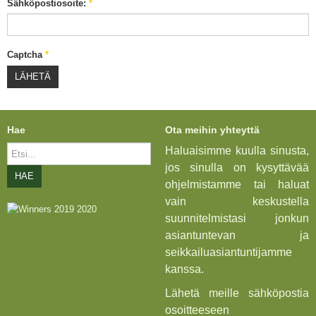
Sähköpostiosoite:
*
Captcha
*
LÄHETÄ
Hae
Ota meihin yhteyttä
Etsi...
Haluaisimme kuulla sinusta,
jos sinulla on kysyttävää
HAE
ohjelmistamme tai haluat
vain keskustella
suunnitelmistasi jonkun
asiantuntevan ja
seikkailuasiantuntijamme
kanssa.
Lähetä meille sähköpostia
osoitteeseen