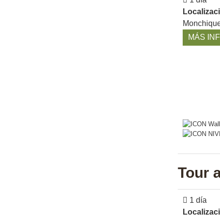
Localizac
Monchique
MÁS IN
Tour a
1 día
Localizac