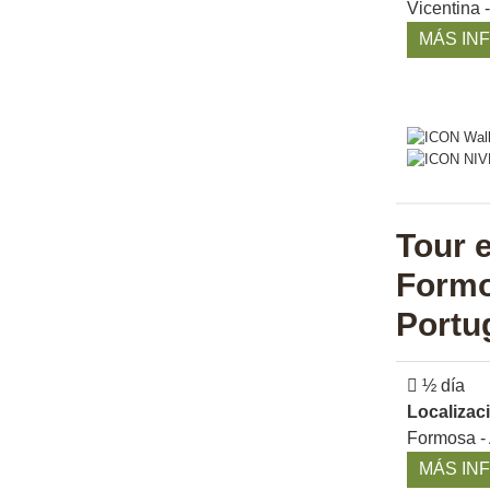
Vicentina 
MÁS IN
Tour e
Formo
Portu
½ día
Localizac
Formosa -
MÁS IN