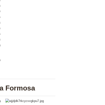
n
e
s
s
s
s
s
a
a
Ria Formosa
e