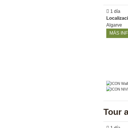
1 día
Localizac
Algarve
MÁS IN
Tour 
1 día