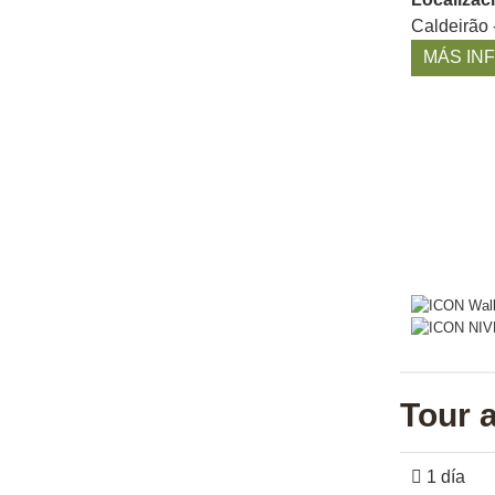
Caldeirão 
MÁS IN
Tour 
1 día