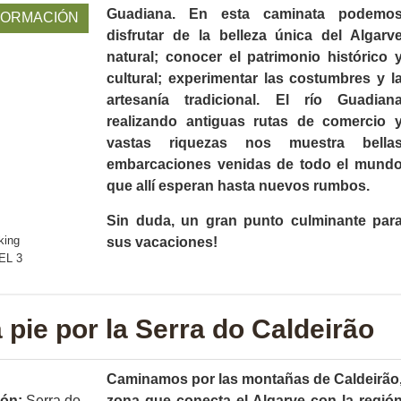
Guadiana. En esta caminata podemo
FORMACIÓN
disfrutar de la belleza única del Algarv
natural; conocer el patrimonio histórico 
cultural; experimentar las costumbres y l
artesanía tradicional. El río Guadian
realizando antiguas rutas de comercio 
vastas riquezas nos muestra bella
embarcaciones venidas de todo el mund
que allí esperan hasta nuevos rumbos.
Sin duda, un gran punto culminante par
sus vacaciones!
 pie por la Serra do Caldeirão
Caminamos por las montañas de Caldeirão
ión:
Serra do
zona que conecta el Algarve con la regió