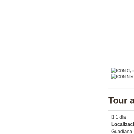
Tour a
1 día
Localizac
Guadiana 