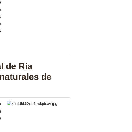
o
n
s
n
s
l de Ria
 naturales de
s
a
s