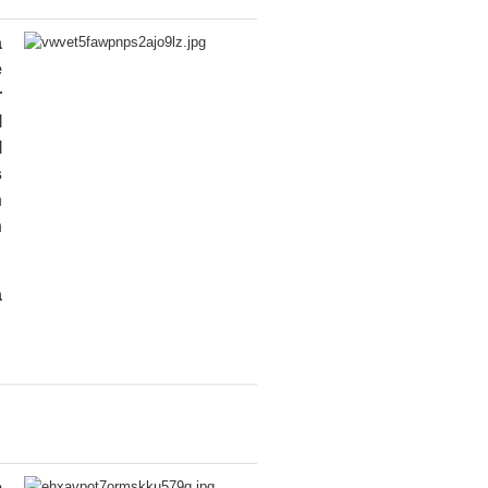
a
e
r
l
l
s
n
n
a
e