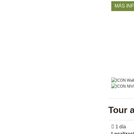
MÁS IN
Tour a
1 día
Localizac