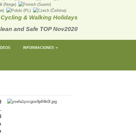
Cycling & Walking Holidays
IDEOS
INFORMACIONES
l
.
l
s
o