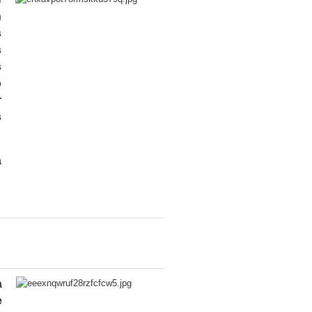
n
s
s
s
o
r
s
a
a
e