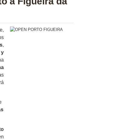
to a Figueira da
e,
os
s
,
 y
na
na
as
rá
e
as
to
en