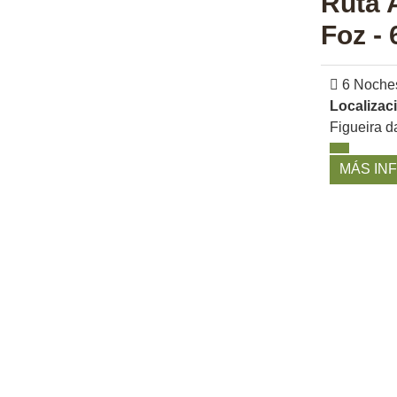
Ruta A
Foz - 
6 Noche
Localizac
Figueira d
MÁS IN