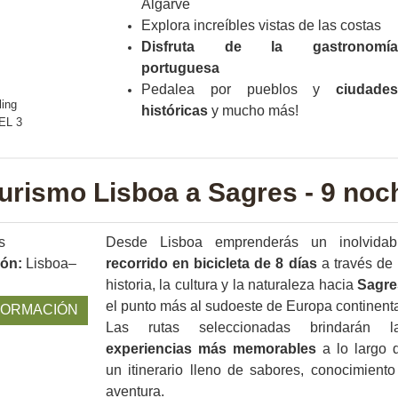
Algarve
Explora increíbles vistas de las costas
Disfruta de la gastronomía
portuguesa
Pedalea por pueblos y
ciudades
históricas
y mucho más!
turismo Lisboa a Sagres - 9 noc
s
Desde Lisboa emprenderás un inolvidab
ión:
Lisboa–
recorrido en bicicleta
de 8 días
a través de 
historia, la cultura y la naturaleza hacia
Sagre
el punto más al sudoeste de Europa continenta
FORMACIÓN
Las rutas seleccionadas brindarán l
experiencias más memorables
a lo largo 
un itinerario lleno de sabores, conocimiento
aventura.