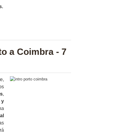
s.
to a Coimbra - 7
e,
os
os
,
 y
na
al
as
rá