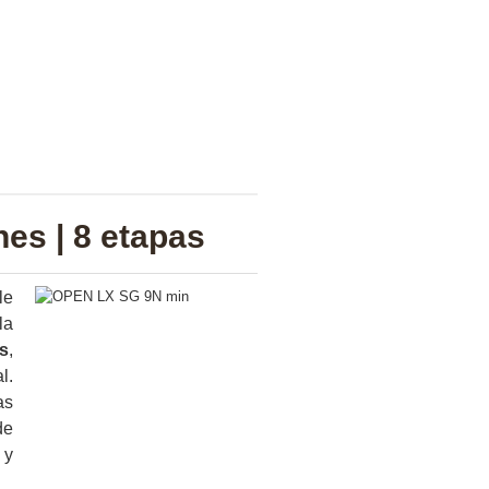
hes | 8 etapas
le
la
s
,
l.
as
de
 y