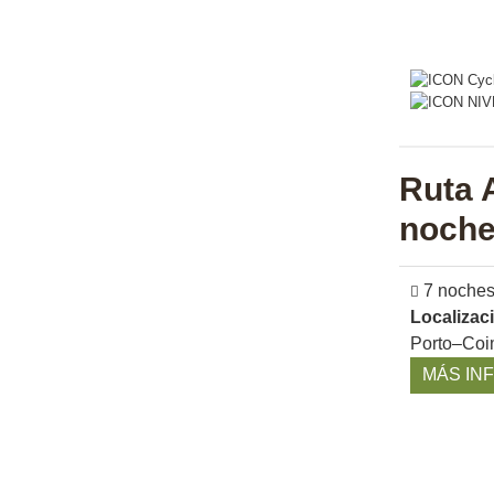
Ruta A
noche
7 noche
Localizac
Porto–Coi
MÁS IN