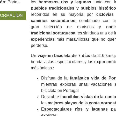
ión:
Porto–
los
hermosos ríos y lagunas
junto con l
pueblos tradicionales y pueblos históric
recorridos en su mayoría por
ciclovías
FORMACIÓN
caminos secundarios
; combinado con u
gran selección de mariscos y
coci
tradicional portuguesa
, es sin duda una de l
experiencias más maravillosas que no quer
perderse.
Un
viaje en bicicleta de 7 días
de 316 km q
brinda vistas espectaculares y las
experienci
más únicas.:
Disfruta de la
fantástica vida de Por
mientras exploras unas vacaciones 
bicicleta en Portugal
Descubre
increíbles vistas de la costa
las
mejores playas de la costa noroest
Espectaculares ríos y lagunas
pa
explorar