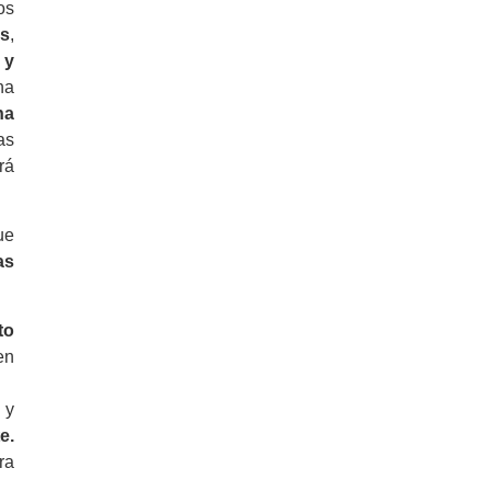
os
os
,
 y
na
na
as
rá
ue
as
to
en
y
e.
ra