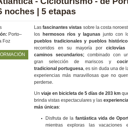
tlántica - Cicloturismo - de Por
6 noches | 5 etapas
s
Las
fascinantes vistas
sobre la costa noroest
ión:
Porto–
los
hermosos ríos y lagunas
junto con l
a Foz
pueblos tradicionales y pueblos histórico
recorridos en su mayoría por
ciclovías
FORMACIÓN
caminos secundarios;
combinado con u
gran selección de mariscos y
coci
tradicional portuguesa
, es sin duda una de l
experiencias más maravillosas que no quer
perderse.
Un
viaje en bicicleta de 5 días de 203 km
qu
brinda vistas espectaculares y las
experienci
más únicas
:
Disfruta de la
fantástica vida de Opor
mientras exploras las vacaciones 