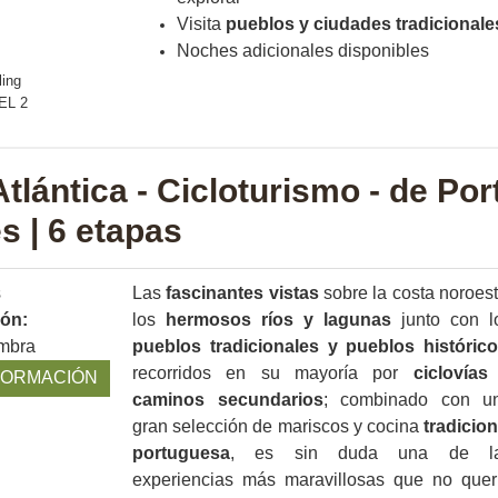
Visita
pueblos y ciudades tradicionale
Noches adicionales disponibles
tlántica - Cicloturismo - de Por
s | 6 etapas
s
Las
fascinantes vistas
sobre la costa noroest
ión:
los
hermosos ríos
y lagunas
junto con l
mbra
pueblos tradicionales y pueblos históric
recorridos en su mayoría por
ciclovías
FORMACIÓN
caminos secundarios
; combinado con u
gran selección de mariscos y cocina
tradicion
portuguesa
, es sin duda una de l
experiencias más maravillosas que no quer