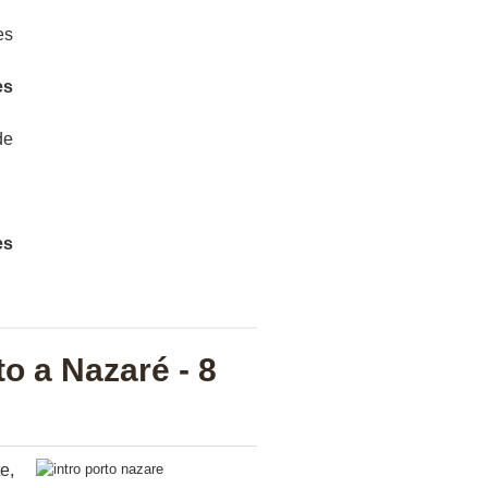
es
es
de
es
to a Nazaré - 8
e,