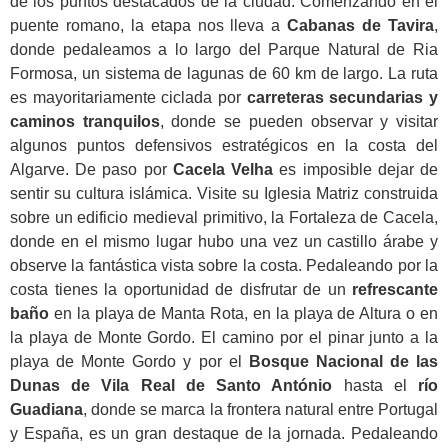
de los puntos destacados de la ciudad. Comenzando en el
puente romano, la etapa nos lleva a
Cabanas de Tavira
,
donde pedaleamos a lo largo del Parque Natural de Ria
Formosa, un sistema de lagunas de 60 km de largo. La ruta
es mayoritariamente ciclada por
carreteras secundarias y
caminos tranquilos
, donde se pueden observar y visitar
algunos puntos defensivos estratégicos en la costa del
Algarve. De paso por
Cacela Velha
es imposible dejar de
sentir su cultura islámica. Visite su Iglesia Matriz construida
sobre un edificio medieval primitivo, la Fortaleza de Cacela,
donde en el mismo lugar hubo una vez un castillo árabe y
observe la fantástica vista sobre la costa. Pedaleando por la
costa tienes la oportunidad de disfrutar de un
refrescante
baño
en la playa de Manta Rota, en la playa de Altura o en
la playa de Monte Gordo. El camino por el pinar junto a la
playa de Monte Gordo y por el
Bosque Nacional de las
Dunas de Vila Real de Santo António
hasta el
río
Guadiana
, donde se marca la frontera natural entre Portugal
y España, es un gran destaque de la jornada. Pedaleando