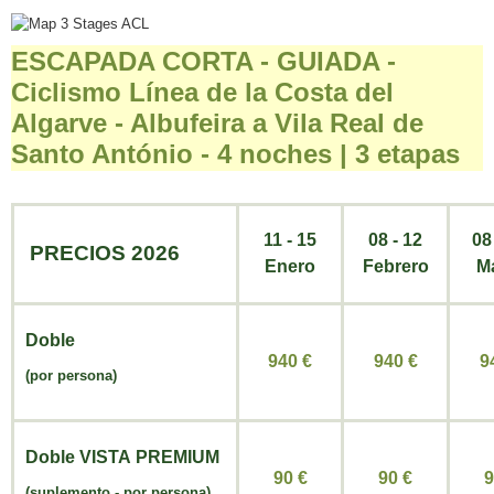
ESCAPADA CORTA - GUIADA -
Ciclismo Línea de la Costa del
Algarve - Albufeira a Vila Real de
Santo António - 4 noches | 3 etapas
11 - 15
08 - 12
08
PRECIOS 2026
Enero
Febrero
M
Doble
940 €
940
€
9
(por persona)
Doble VISTA
PREMIUM
90 €
90
€
(
suplemento - por persona
)