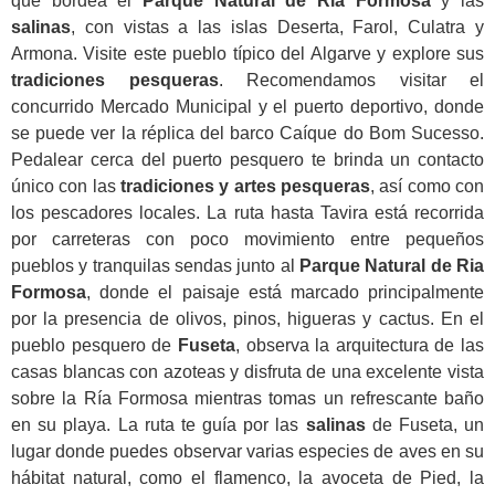
que bordea el
Parque Natural de Ria Formosa
y las
salinas
, con vistas a las islas Deserta, Farol, Culatra y
Armona. Visite este pueblo típico del Algarve y explore sus
tradiciones pesqueras
. Recomendamos visitar el
concurrido Mercado Municipal y el puerto deportivo, donde
se puede ver la réplica del barco Caíque do Bom Sucesso.
Pedalear cerca del puerto pesquero te brinda un contacto
único con las
tradiciones y artes pesqueras
, así como con
los pescadores locales. La ruta hasta Tavira está recorrida
por carreteras con poco movimiento entre pequeños
pueblos y tranquilas sendas junto al
Parque Natural de Ria
Formosa
, donde el paisaje está marcado principalmente
por la presencia de olivos, pinos, higueras y cactus. En el
pueblo pesquero de
Fuseta
, observa la arquitectura de las
casas blancas con azoteas y disfruta de una excelente vista
sobre la Ría Formosa mientras tomas un refrescante baño
en su playa. La ruta te guía por las
salinas
de Fuseta, un
lugar donde puedes observar varias especies de aves en su
hábitat natural, como el flamenco, la avoceta de Pied, la