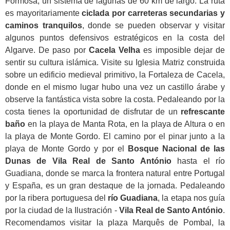
Formosa, un sistema de lagunas de 60 km de largo. La ruta
es mayoritariamente
ciclada por carreteras secundarias y
caminos tranquilos
, donde se pueden observar y visitar
algunos puntos defensivos estratégicos en la costa del
Algarve. De paso por
Cacela Velha
es imposible dejar de
sentir su cultura islámica. Visite su Iglesia Matriz construida
sobre un edificio medieval primitivo, la Fortaleza de Cacela,
donde en el mismo lugar hubo una vez un castillo árabe y
observe la fantástica vista sobre la costa. Pedaleando por la
costa tienes la oportunidad de disfrutar de un
refrescante
baño
en la playa de Manta Rota, en la playa de Altura o en
la playa de Monte Gordo. El camino por el pinar junto a la
playa de Monte Gordo y por el
Bosque Nacional de las
Dunas de Vila Real de Santo António
hasta el río
Guadiana, donde se marca la frontera natural entre Portugal
y España, es un gran destaque de la jornada. Pedaleando
por la ribera portuguesa del
río Guadiana
, la etapa nos guía
por la ciudad de la Ilustración -
Vila Real de Santo António
.
Recomendamos visitar la plaza Marquês de Pombal, la