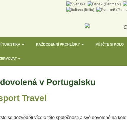
Í TURISTIKA
KAŽDODENNÍ PROHLÍDKY
PŮJČTE SI KOLO
ZERVOVAT
á dovolená v Portugalsku
port Travel
ste se dozvěděli více o této společnosti a své dovolené na kole