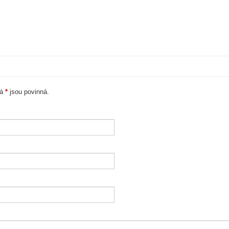
ná
*
jsou povinná.