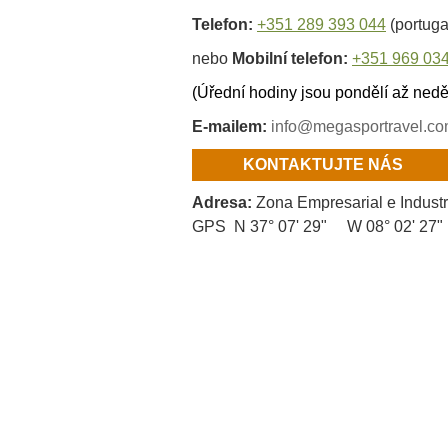
Telefon:
+351 289 393 044
(portuga
nebo
Mobilní telefon:
+351 969 034
(Úřední hodiny jsou pondělí až nedě
E-mailem:
info@megasportravel.c
KONTAKTUJTE NÁS
Adresa:
Zona Empresarial e Indust
GPS N 37° 07' 29" W 08° 02' 27"