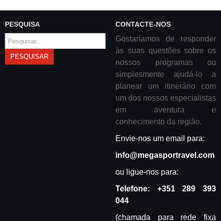
PESQUISA
CONTACTE-NOS
Pesquisar...
Gostaríamos de responder
às suas questões sobre os
PESQUISAR
nossos programas ou
simplesmente ajudá-lo a
planear um itinerário com
um dos nossos especialistas
em aventura e
conhecimento da região.
Envie-nos um email para:
info@megasportravel.com
ou ligue-nos para:
Telefone:
+351 289 393
044
(chamada para rede fixa