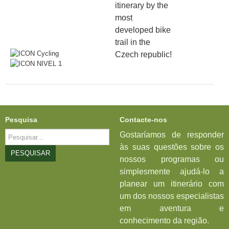
itinerary
by the
most
developed bike
trail in the
Czech republic!
Pesquisa
Contacte-nos
Pesquisar...
Gostaríamos de responder
às suas questões sobre os
PESQUISAR
nossos programas ou
simplesmente ajudá-lo a
planear um itinerário com
um dos nossos especialistas
em aventura e
conhecimento da região.