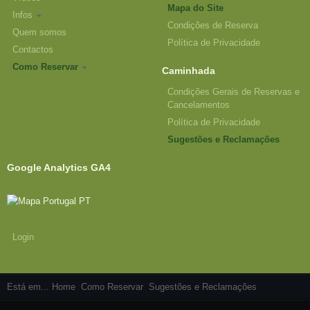
Mapa do Site
Infos
Condições de Reserva
Quem somos
Política de Privacidade
Contactos
Como Reservar
Caminhada
Condições Gerais de Reservas e
Cancelamentos
Política de Privacidade
Sugestões e Reclamações
Google Analytics GA4
Login
Está em...
Home
Como Reservar
Sugestões e Reclamações