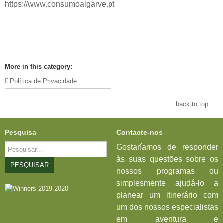
https://www.consumoalgarve.pt
More in this category:
Política de Privacidade
back to top
Pesquisa
Contacte-nos
Pesquisar...
Gostaríamos de responder
às suas questões sobre os
PESQUISAR
nossos programas ou
simplesmente ajudá-lo a
planear um itinerário com
um dos nossos especialistas
em aventura e