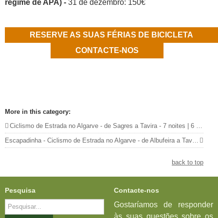
regime de APA) -
31 de dezembro: 150€
RESERVE AS SUAS FÉRIAS DE BICICLETA
CONTACTE-NOS
More in this category:
Ciclismo de Estrada no Algarve - de Sagres a Tavira - 7 noites | 6 etapas
Escapadinha - Ciclismo de Estrada no Algarve - de Albufeira a Tavira - 4 noites | 3 etapas »
back to top
Pesquisa
Contacte-nos
Pesquisar...
Gostaríamos de responder
às suas questões sobre os