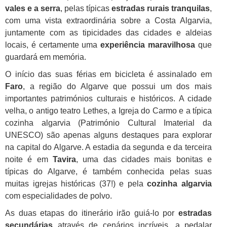
vales e a serra
, pelas típicas
estradas rurais tranquilas
,
com uma vista extraordinária sobre a Costa Algarvia,
juntamente com as tipicidades das cidades e aldeias
locais, é certamente uma
experiência maravilhosa
que
guardará em memória.
O início das suas férias em bicicleta é assinalado em
Faro
, a região do Algarve que possui um dos mais
importantes patrimónios culturais e históricos. A cidade
velha, o antigo teatro Lethes, a Igreja do Carmo e a típica
cozinha algarvia (Património Cultural Imaterial da
UNESCO) são apenas alguns destaques para explorar
na capital do Algarve. A estadia da segunda e da terceira
noite é em
Tavira
, uma das cidades mais bonitas e
típicas do Algarve, é também conhecida pelas suas
muitas igrejas históricas (37!) e pela
cozinha algarvia
com especialidades de polvo.
As duas etapas do itinerário irão guiá-lo por
estradas
secundárias
através de cenários incríveis, a pedalar