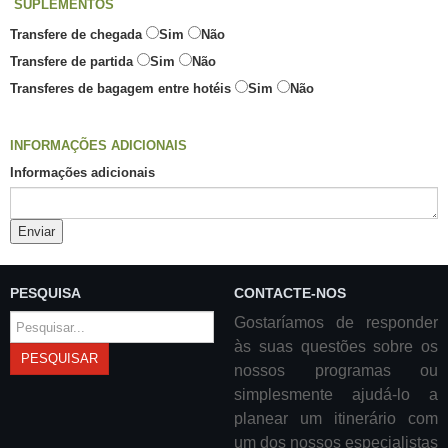
SUPLEMENTOS
Transfere de chegada
Sim
Não
Transfere de partida
Sim
Não
Transferes de bagagem entre hotéis
Sim
Não
INFORMAÇÕES ADICIONAIS
Informações adicionais
Enviar
PESQUISA
CONTACTE-NOS
Pesquisar...
Gostaríamos de responder
às suas questões sobre os
PESQUISAR
nossos programas ou
simplesmente ajudá-lo a
planear um itinerário com
um dos nossos especialistas