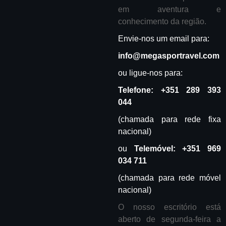
em aventura e
conhecimento da região.
Envie-nos um email para:
info@megasportravel.com
ou ligue-nos para:
Telefone:
+351 289 393
044
(chamada para rede fixa
nacional)
ou
Telemóvel:
+
351 969
034 711
(chamada para rede móvel
nacional)
O nosso escritório está
aberto de segunda-feira a