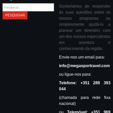
Pesquisar...
Gostaríamos de responder
às suas questões sobre os
PESQUISAR
nossos programas ou
simplesmente ajudá-lo a
planear um itinerário com
um dos nossos especialistas
em aventura e
conhecimento da região.
Envie-nos um email para:
info@megasportravel.com
ou ligue-nos para:
Telefone:
+351 289 393
044
(chamada para rede fixa
nacional)
ou
Telemóvel:
+
351 969