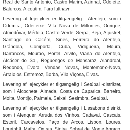
Real de Santo António, Castro Marim, Azinhal, Odeleite,
Balurcos, Alcoutim, Faro lufthavn.
Levering af lejecykler er tilgængelig i Alentejo, som i
Odemira, Odeceixe, Vila Nova de Milfontes, Ourique,
Almodôvar, Mértola, Castro Verde, Serpa, Beja, Aljustrel,
Santiago do Cacém, Sines, Ferreira do Alentejo,
Grândola, Comporta, Cuba, Vidigueira, Moura,
Barrancos, Mourão, Portel, Alvito, Viana do Alentejo,
Alcácer do Sal, Reguengos de Monsaraz, Alandroal,
Redondo, Évora, Vendas Novas, Montemor-o-Novo,
Arraiolos, Estremoz, Borba, Vila Viçosa, Elvas.
Levering af lejecykler er tilgængelig i Setúbal -distriktet,
som i Alcochete, Almada, Costa da Caparica, Barreiro,
Moita, Montijo, Palmela, Seixal, Sesimbra, Setúbal.
Levering af lejecykler er tilgængelig i Lissabons distrikt,
som i Alenquer, Arruda dos Vinhos, Cadaval, Cascais,
Estoril, Carcavelos, Paço de Arcos, Lisbon, Loures,
Lourinhã, Mafra, Oeiras, Sintra, Sobral de Monte Agraço,