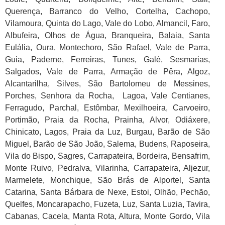
Querença, Barranco do Velho, Cortelha, Cachopo,
Vilamoura, Quinta do Lago, Vale do Lobo, Almancil, Faro,
Albufeira, Olhos de Água, Branqueira, Balaia, Santa
Eulália, Oura, Montechoro, São Rafael, Vale de Parra,
Guia, Paderne, Ferreiras, Tunes, Galé, Sesmarias,
Salgados, Vale de Parra, Armação de Pêra, Algoz,
Alcantarilha, Silves, São Bartolomeu de Messines,
Porches, Senhora da Rocha, Lagoa, Vale Centianes,
Ferragudo, Parchal, Estômbar, Mexilhoeira, Carvoeiro,
Portimão, Praia da Rocha, Prainha, Alvor, Odiáxere,
Chinicato, Lagos, Praia da Luz, Burgau, Barão de São
Miguel, Barão de São João, Salema, Budens, Raposeira,
Vila do Bispo, Sagres, Carrapateira, Bordeira, Bensafrim,
Monte Ruivo, Pedralva, Vilarinha, Carrapateira, Aljezur,
Marmelete, Monchique, São Brás de Alportel, Santa
Catarina, Santa Bárbara de Nexe, Estoi, Olhão, Pechão,
Quelfes, Moncarapacho, Fuzeta, Luz, Santa Luzia, Tavira,
Cabanas, Cacela, Manta Rota, Altura, Monte Gordo, Vila