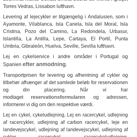
Torres Vedras, Lissabon lufthavn.
Levering af lejecykler er tilgængelig i Andalusien, som i
Ayamonte, Vilablanca, Isla Canela, Isla del Moral, Isla
Cristina, Pozo del Camino, La Redondela, Urbasur,
Islantilla, La Antilla, Lepe, Cartaya, El Portil, Punta
Umbria, Gibraleón, Huelva, Seville, Sevilla lufthavn.
Lej en cykelservice i andre områder i Portugal og
efter anmodning
Spanien
.
Transportprisen for levering og afhentning af cykler og
tilbehør afhænger af det samlede beløb for reservationen
og din placering. Når vi har
modtaget
reservationsformularen
og adressen,
informerer vi dig om den respektive værdi.
Lej en cykel,
cykeludlejning,
Lej en racercykel, udlejning
af racercykler, udlejning af carbon racercykel, leje en
landevejscykel, udlejning af landevejscykel, udlejning af
cykler racercykel, racercykeludlejning,