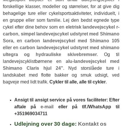
forskellige klasser, modeller og størrelser, for at give dig
behagelige ture eller cykelsportsaktiviteter, individuelt, i
en gruppe eller som familie. Lej den bedst egnede type
cykel efter dine behov som en
eletrisk landevejscykel r-
carbon
,
simpel landevejscykel udstyret med Shimano
Sora
, en
carbon landevejscykel med Shimano 105
eller en
carbon landevejscykel udstyret med shimano
ultegra og hydrauliske skivebremser
. Og til
landevejscyklistbørnene en
alu-landevejscykel med
Shimano Claris hjul 24"
. Nyd storslåede ture i
landskabet med flotte bakker og smuk udsigt, ved
bagveje med lidt trafik.
Cykler til alle, alle til cykler
.
Ansigt til ansigt service på vores faciliteter: Efter
aftale på
e-mail
eller på tlf./WhatsApp til
+351969034711
Udlejning over 30 dage:
Kontakt os