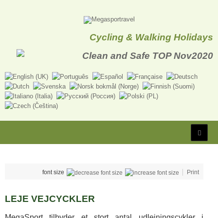
Cycling & Walking Holidays
font size
Print
LEJE VEJCYCKLER
MegaSport tilbyder et stort antal udlejningscykler i