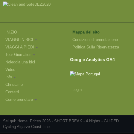
INIZIO
Mappa del sito
VIAGGI IN BICI
Condizioni di prenotazione
VIAGGI A PIEDI
Politica Sulla Riservatezza
Tour Giornalieri
Google Analytics GA4
Noleggia una bici
Video
Info
Chi siamo
Login
Contatti
Come prenotare
Sei qui:
Home
Prices 2026 - SHORT BREAK - 4 Nights - GUIDED
Cycling Algarve Coast Line