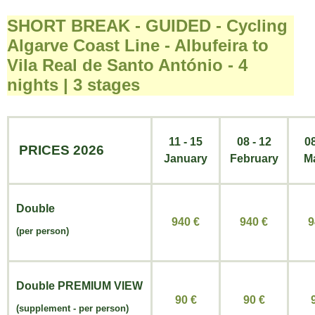
SHORT BREAK - GUIDED - Cycling
Algarve Coast Line - Albufeira to
Vila Real de Santo António - 4
nights | 3 stages
11 - 15
08 - 12
08
PRICES 2026
January
February
M
Double
940 €
940
€
9
(per person)
Double
PREMIUM VIEW
90 €
90
€
(
supplement -
per person)